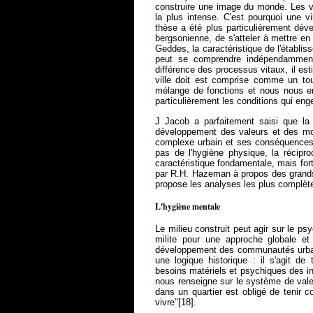
construire une image du monde. Les vi
la plus intense. C'est pourquoi une v
thèse a été plus particulièrement dév
bergsonienne, de s'atteler à mettre en 
Geddes, la caractéristique de l'établis
peut se comprendre indépendamment 
différence des processus vitaux, il esti
ville doit est comprise comme un tout
mélange de fonctions et nous nous e
particulièrement les conditions qui eng
J Jacob a parfaitement saisi que la 
développement des valeurs et des mod
complexe urbain et ses conséquences 
pas de l'hygiène physique, la récipro
caractéristique fondamentale, mais for
par R.H. Hazeman à propos des grands
propose les analyses les plus complè
L'hygiène mentale
Le milieu construit peut agir sur le 
milite pour une approche globale et 
développement des communautés urbain
une logique historique : il s'agit d
besoins matériels et psychiques des ind
nous renseigne sur le système de valeur
dans un quartier est obligé de tenir 
vivre"[18].