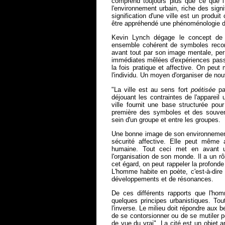
comprend toujours plus que ce que l'
l'environnement urbain, riche des signif
signification d'une ville est un produi
être appréhendé une phénoménologie des
Kevin Lynch dégage le concept de "l
ensemble cohérent de symboles reconna
avant tout par son image mentale, per
immédiates mêlées d'expériences passé
la fois pratique et affective. On peu
l'individu. Un moyen d'organiser de nou
"La ville est au sens fort
poétisée
par
déjouant les contraintes de l'appareil
ville fournit une base structurée pour
première des symboles et des souveni
sein d'un groupe et entre les groupes.
Une bonne image de son environnement
sécurité affective. Elle peut même a
humaine. Tout ceci met en avant un
l'organisation de son monde. Il a un rô
cet égard, on peut rappeler la profonde a
L'homme habite en poète, c'est-à-dire
développements et de résonances.
De ces différents rapports que l'hom
quelques principes urbanistiques. Tou
l'inverse. Le milieu doit répondre aux
de se contorsionner ou de se mutiler po
de vue du vrai". La cité est un objet a