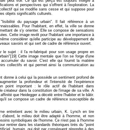
œil peut voir. Ce qui est perçu est toujours intégré à
ications et perspectives qui s'offrent à l'exploration. La
t collectif qui se modifie sans cesse et qui suppose pour
 objets significatifs culturels.
isibilité du paysage urbain". Il fait référence à un
issables. Pour l'habitant, en effet, la ville se donne
mettant de s'y orienter. Elle se compose de sensations
es. Cette image revêt pour l'habitant une importance à
t même considérer qu'elle participe au développement de
veaux savoirs et qui sert de cadre de référence ouvert.
 le sujet : il l'a re-fabriqué pour son usage propre en
 urbain"[19] Cette image mentale que l'on se forge d'une
 accumuler du savoir. C'est elle qui fournit la matière
rs collectifs et qui permet ainsi la communication au
 donne à celui qui la possède un sentiment profond de
ugmenter la profondeur et l'intensité de l'expérience
 point important : le rôle actif de l'habitant dans
le créateur dans la constitution de l'image de sa ville. A
ffinité que Heidegger a décelé entre l'habiter et le bâtir.
 qu'il se compose un cadre de référence susceptible de
me entretient avec le milieu urbain, K. Lynch en tire
t d'abord, le milieu doit être adapté à l'homme, et non
 besoins symboliques de l'homme. Ce n'est pas à l'homme
ur rentrer dans les standards théoriques tirés du "point
rtificiel, humain, qui doit par conséquent répondre à des