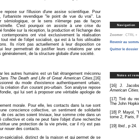
 repose sur l'illusion d'une assise scientifique. Pour
, l'urbaniste revendique "le point de vue du vrai". La
ur sémiologique, or le sens n'émerge pas de façon
trielle. C'est pourquoi on assiste à une crise du
Navigation
té fondée sur la réception, la production et l'échange des
 contemporains ont visé exclusivement la réalisation
Zoomer
: CTRL + R
out réel de l'objet socialisé, qui est à la fois utilisable
Revenir au somma
ions. Ils n'ont pas actuellement à leur disposition ce
i leur permettrait de justifier leurs créations par une
Quitter le dossier
s généralement, de la structure globale d'une société.
par les autres humains est un fait étrangement méconnu
Notes et re
. Dans
The Death and Life of Great American Cities
,[16]
ssionné du mode d'existence authentiquement urbain,
[16] J. Jaco
la création d'un courant pro-urbain. Son analyse repose
American Cities
ondie, qui lui sert à proposer une véritable apologie de
[17] Tiré du re
The John Hopki
lement morale. Pour elle, les contacts dans la rue sont
 une conscience collective, un sentiment de solidarité
[18] P. Mayol, "
t de ces actes soient triviaux, leur somme crée dans un
tome 2, Paris, F
é collective et cela ne peut faire l'objet d'une recherche
nstitue une protection de la vie privée, car il n'y est pas
[19]
Ibid.
, p 24.
our nouer des contacts.
-spécialisé, distinct de la maison et qui permet de se