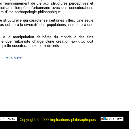
er l'environnement de vie aux structures perceptives et
humain. Tempérer l'urbanisme avec des considérations
ers d'une anthropologie philosophique.
dité structurelle qui caractérise certaines villes. Une seule
s suffire à la diversité des populations, ni même à une
e à la manipulation délibérée du monde à des fins
fie que l'urbaniste chargé d'une création
ex-nihilo
doit
qu'elle suscitera chez les habitants.
Lire la suite…
Copyright © 2009 Implications philosophiques