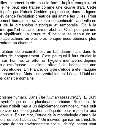
lles incarnent la vie sous la forme la plus complexe et
ille ne peut être traitée comme une œuvre d'art. Cette
eloppée par Patrick Geddes qui propose, dans la lignée
évidence l'évolution créatrice qui anime les villes. Pour
sement humain est sa volonté de continuité. Une ville ne
de la dimension historique et temporelle. Or, à la
me que l'art est arbitraire et abstrait. C'est pourquoi une
 significatif. La structure d'une ville se résout en un
n approchons au plus près lorsque nous étudions plus
endrent sa diversité.
relation de proximité est un fait déterminant dans le
es de comportement. C'est pourquoi il faut étudier le
sur l'homme. En effet, si l'hygiène mentale ne dépend
que est fausse. Le climat affectif de l'habitat est une
t peu étudiée. En France, ce type d'étude a été inauguré
 ensembles. Mais c'est véritablement Léonard Duhl qui
tes dans ce domaine.
psychisme humain. Dans
The Human Measure[17]
, L. Duhl
synthétique de la planification urbaine. Selon lui, le
es n'obéit pas à un déploiement contingent, mais suit
e trouver une configuration adéquate pour répondre aux
ividus. En un mot, l'étude de la morphologie d'une ville
s de ses habitants. " Un individu qui naît ou s'installe
compte de son envirronement social, de s'y insérer pour