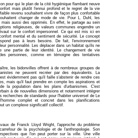
ion pour qui le plan de la cité hygiénique flambant neuve
onfort mais plutôt l'ennui profond et le regret de la vie
faible revenu souhaitent vivre de façon plus confortable
 souhaitent changer de mode de vie. Pour L. Duhl, les
 mais aussi des opprimés. En effet, le partage au sein
ions religieuses, de valeurs communes engendre un
révaut sur le confort impersonnel. Ce qui est mis ici en
 confort mental et du sentiment de sécurité. Le concept
pond pas à leurs besoins. De fait, l'environnement
eur personnalité. Les déplacer dans un habitat qu'ils ne
ire une partie de leur identité. Le changement de vie
bre des personnes, comme en témoigne des tentatives
.
aître, les bidonvilles offrent à de nombreux groupes de
banistes ne peuvent recréer par des équivalents. La
est évidemment pas qu'il faille s'abstenir de rendre ces
s, mais qu'il faut prendre en compte les aspirations et
de la population dans les plans d'urbanismes. C'est
 urbain à de nouvelles dimensions et notamment intégrer
des recherches de standards pour l'habiter universel de Le
r l'homme complet et concret dans les planifications
out un complexe significatif collectif.
ravaux de Franck Lloyd Wright, l'approche du problème
arrefour de la psychologie et de l'anthropologie. Son
rspectives que l'on peut porter sur la ville. Une ville