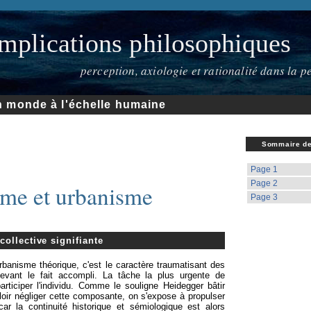
mplications philosophiques
perception, axiologie et rationalité dans la
un monde à l'échelle humaine
Sommaire de 
Page 1
Page 2
me et urbanisme
Page 3
collective signifiante
urbanisme théorique, c'est le caractère traumatisant des
t devant le fait accompli. La tâche la plus urgente de
articiper l'individu. Comme le souligne Heidegger bâtir
uloir négliger cette composante, on s'expose à propulser
 car la continuité historique et sémiologique est alors