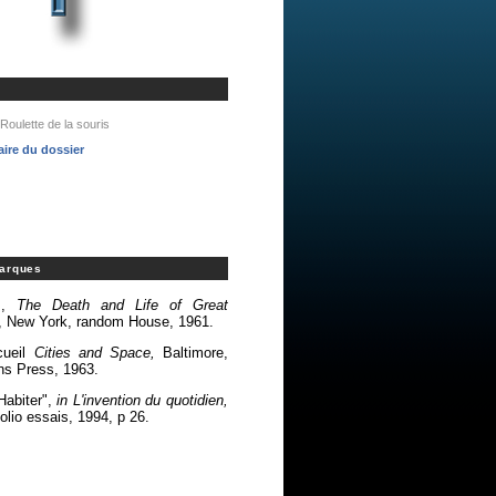
oulette de la souris
ire du dossier
marques
bs,
The Death and Life of Great
, New York, random House, 1961.
cueil
Cities and Space,
Baltimore,
ns Press, 1963.
Habiter",
in L'invention du quotidien,
olio essais, 1994, p 26.