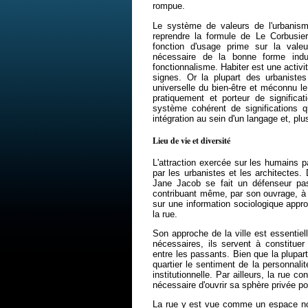
rompue.
Le système de valeurs de l'urbanisme
reprendre la formule de Le Corbusier
fonction d'usage prime sur la vale
nécessaire de la bonne forme indus
fonctionnalisme. Habiter est une activi
signes. Or la plupart des urbanistes
universelle du bien-être et méconnu le t
pratiquement et porteur de significat
système cohérent de significations qu
intégration au sein d'un langage et, plu
Lieu de vie et diversité
L'attraction exercée sur les humains 
par les urbanistes et les architectes
Jane Jacob se fait un défenseur pa
contribuant même, par son ouvrage, à 
sur une information sociologique approf
la rue.
Son approche de la ville est essentiel
nécessaires, ils servent à constituer
entre les passants. Bien que la plupar
quartier le sentiment de la personnalit
institutionnelle. Par ailleurs, la rue co
nécessaire d'ouvrir sa sphère privée p
La rue y est vue comme un espace non