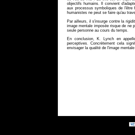
objectifs humains. Il convient d'adapt
aux processus symboliques de l'être 
humanistes ne peut se faire qu'au trav
Par ailleurs, il s'insurge contre la rigi
image mentale imposée risque de ne pa
seule personne au cours du temps.
En conclusion, K. Lynch en appell
perceptives. Concrètement cela signi
envisager la qualité de l'image mentale 