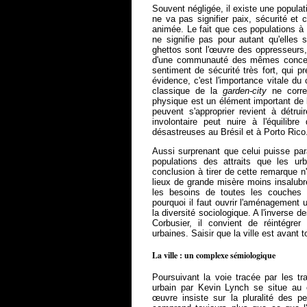
Souvent négligée, il existe une populat
ne va pas signifier paix, sécurité et c
animée. Le fait que ces populations à 
ne signifie pas pour autant qu'elles
ghettos sont l'œuvre des oppresseurs,
d'une communauté des mêmes concept
sentiment de sécurité très fort, qui p
évidence, c'est l'importance vitale du
classique de la
garden-city
ne corres
physique est un élément important de l
peuvent s'approprier revient à détru
involontaire peut nuire à l'équili
désastreuses au Brésil et à Porto Rico
Aussi surprenant que celui puisse par
populations des attraits que les ur
conclusion à tirer de cette remarque n'
lieux de grande misère moins insalubre
les besoins de toutes les couches 
pourquoi il faut ouvrir l'aménagement
la diversité sociologique. A l'inverse 
Corbusier, il convient de réintégre
urbaines. Saisir que la ville est avant t
La ville : un complexe sémiologique
Poursuivant la voie tracée par les t
urbain par Kevin Lynch se situe au c
œuvre insiste sur la pluralité des pe