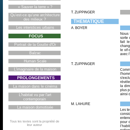
« Sauver la terre » ?
T. ZUPPINGER
Qu’est-ce qu’une architecture
des milieux ?
THEMATIQUE
Les interstices urbains
A. BOYER
Nous v
FOCUS
sorte 
fait 
Portrait de la Goutte d'Or
change
le vif
Balzac
avec l
Human Scale
T. ZUPPINGER
L'imaginaire de la maison
Comme
l'homm
PROLONGEMENTS
s'excl
révéle
la di
La maison dans le cinéma
plus p
ainsi 
L'habitat vu par l'art
contemporain
M. LAHURE
La maison domotisée
Les te
consi
entend
Tous les textes sont la propriété de
pour d
leur auteur
l’habi