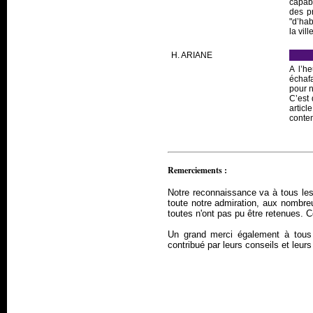
capabl
des p
"d’hab
la vil
H. ARIANE
A l’h
échafa
pour n
C’est
artic
contem
Remerciements :
Notre reconnaissance va à tous les
toute notre admiration, aux nombr
toutes n'ont pas pu être retenues. 
Un grand merci également à tous 
contribué par leurs conseils et leur