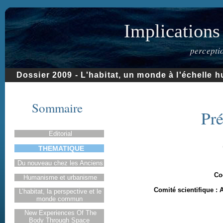
Implications
percepti
Dossier 2009 - L'habitat, un monde à l'échelle 
Sommaire
Pré
Editorial
THEMATIQUE
Du nouveau chez les Anciens
Co
Humanisme et urbanisme
Comité scientifique : A
L’habitat, la perspective et le
monde commun
New Experiences Of The
Body Through Space