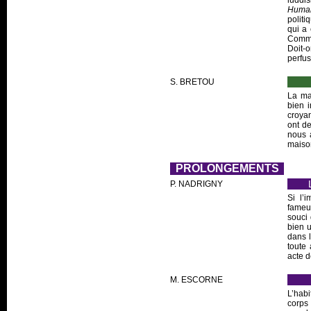
luddis
Huma
polit
qui a 
Comme
Doit-o
perfus
S. BRETOU
La ma
bien i
croyan
ont d
nous 
maiso
PROLONGEMENTS
P. NADRIGNY
Si l’
fameu
souci 
bien 
dans l
toute
acte d
M. ESCORNE
L’habi
corps