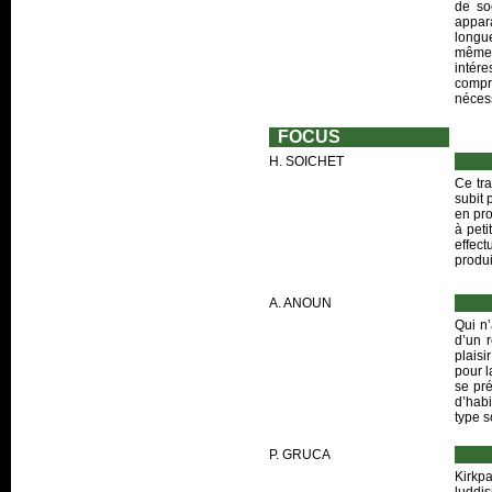
de so
appar
longu
même s
intére
compr
nécess
FOCUS
H. SOICHET
Ce tra
subit 
en pro
à peti
effec
produi
A. ANOUN
Qui n’
d’un 
plaisi
pour l
se pr
d’habi
type s
P. GRUCA
Kirkpa