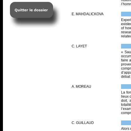
notio
l’hom
E. MAHDALICKOVA
Exper
existe
of how
resea
relate
C. LAYET
« Sau
occurr
faire 
prove
compr
d’app
débat
A. MOREAU
La for
lieux 
doit, 
totali
l’exam
compre
C. GUILLAUD
Alors 