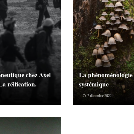
éneutique chez Axel
La phénoménologie
a réification.
systémique
7 décembre 2022