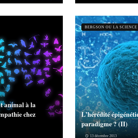
BERGSON OU LA SCIENCE
 animal à la
ympathie chez
L’hérédité épigénét
paradigme ? (II)
13 décembre 2013