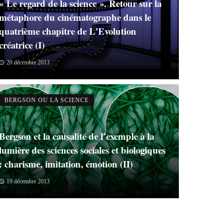
« Le regard de la science ». Retour sur la
métaphore du cinématographe dans le
quatrième chapitre de L’Evolution
créatrice (I)
20 décembre 2013
BERGSON OU LA SCIENCE
Bergson et la causalité de l’exemple à la
lumière des sciences sociales et biologiques
: charisme, imitation, émotion (II)
19 décembre 2013