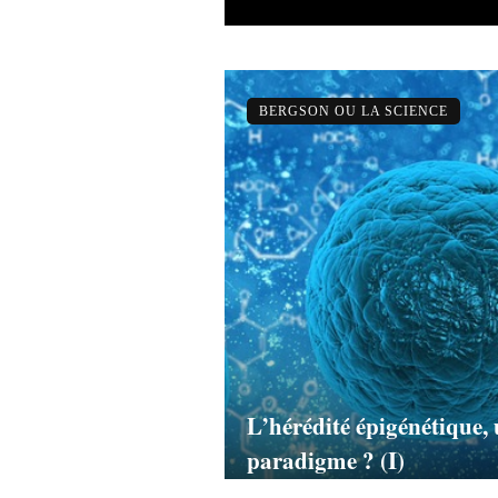
BERGSON OU LA SCIENCE
L’hérédité épigénétique
paradigme ? (I)