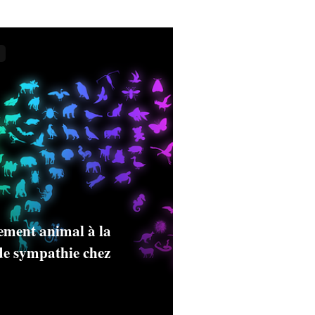
ement animal à la
de sympathie chez