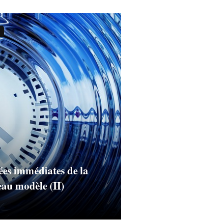
ées immédiates de la
eau modèle (II)