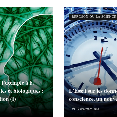
BERGSON OU LA SCIENCE
 l’exemple à la
les et biologiques :
L’Essai sur les donn
ion (I)
conscience, un nouv
17 décembre 2013