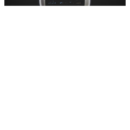
Le deadbot ou la fabrique des spectres
numériques : comment l’Intelligence
artificielle s’apprête à reconfigurer notre
expérience du deuil
24 juillet 2023
ETHIQUE DE L'INTERACTION HUMAIN/MACHINE
Relire anthropologiquement et éthiquement
l’interaction entre un robot social et une