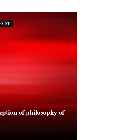
OIST
eption of philosophy of