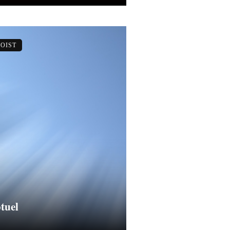
OIST
tuel