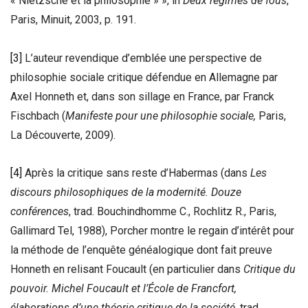
« Nietzsche et la philosophie » », in
Deux régimes de fous
,
Paris, Minuit, 2003, p. 191.
[3]
L’auteur revendique d’emblée une perspective de
philosophie sociale critique défendue en Allemagne par
Axel Honneth et, dans son sillage en France, par Franck
Fischbach (
Manifeste pour une philosophie sociale,
Paris,
La Découverte, 2009).
[4]
Après la critique sans reste d’Habermas (dans
Les
discours philosophiques de la modernité. Douze
conférences
, trad. Bouchindhomme C., Rochlitz R., Paris,
Gallimard Tel, 1988), Porcher montre le regain d’intérêt pour
la méthode de l’enquête généalogique dont fait preuve
Honneth en relisant Foucault (en particulier dans
Critique du
pouvoir. Michel Foucault et l’École de Francfort,
élaborations d’une théorie critique de la société,
trad.