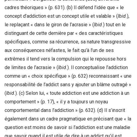
cadres théoriques » (p. 631). (b) Il défend l’idée que « le
concept d’addiction est un concept utile et valable » (
Ibid.
),
le replaçant « dans le giron de l’acrasie » (
Ibid.
) tout en le
distinguant de cette dernière par « des caractéristiques
spécifiques, comme sa récurrence, sa nature transgressive
aux conséquences néfastes, le fait qu’à l’un de ses
extrêmes il tend vers la compulsion qui le repousse hors
de limites de l’acrasie » (
Ibid.
). Il conceptualise l’addiction
comme un « choix spécifique » (p. 632) reconnaissant « une
responsabilité de l’addict sans y ajouter un blâme outragé »
(
Ibid.
). (c) Selon lui, « toute addiction est une addiction à un
comportement » (p. 17), « il y a toujours un noyau
comportemental dans l’addiction » (p. 632). (d) Il s’inscrit
également dans un cadre pragmatique en précisant que « la
question est moins de savoir si l’addiction est une maladie
que savoir quand il est utile de dire à un addict qu’il est