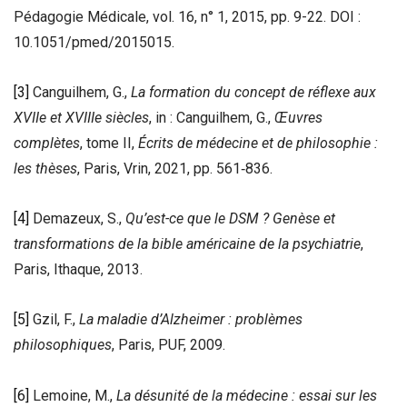
Pédagogie Médicale, vol. 16, n° 1, 2015, pp. 9-22. DOI :
10.1051/pmed/2015015.
[3]
Canguilhem, G.,
La formation du concept de réflexe aux
XVIIe et XVIIIe siècles
, in : Canguilhem, G.,
Œuvres
complètes
, tome II,
Écrits de médecine et de philosophie :
les thèses
, Paris, Vrin, 2021, pp. 561‑836.
[4]
Demazeux, S.,
Qu’est-ce que le DSM ? Genèse et
transformations de la bible américaine de la psychiatrie
,
Paris, Ithaque, 2013.
[5]
Gzil, F.,
La maladie d’Alzheimer : problèmes
philosophiques
, Paris, PUF, 2009.
[6]
Lemoine, M.,
La désunité de la médecine : essai sur les