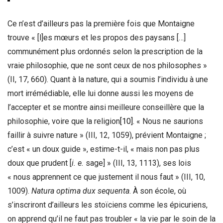
Ce n’est d’ailleurs pas la première fois que Montaigne
trouve « [l]es mœurs et les propos des paysans […]
communément plus ordonnés selon la prescription de la
vraie philosophie, que ne sont ceux de nos philosophes »
(II, 17, 660). Quant à la nature, qui a soumis l’individu à une
mort irrémédiable, elle lui donne aussi les moyens de
l’accepter et se montre ainsi meilleure conseillère que la
philosophie, voire que la religion
[10]
. « Nous ne saurions
faillir à suivre nature » (III, 12, 1059), prévient Montaigne ;
c’est « un doux guide », estime-t-il, « mais non pas plus
doux que prudent [
i. e.
sage] » (III, 13, 1113), ses lois
« nous apprennent ce que justement il nous faut » (III, 10,
1009).
Natura optima dux sequenta
. À son école, où
s’inscriront d’ailleurs les stoïciens comme les épicuriens,
on apprend qu’il ne faut pas troubler « la vie par le soin de la