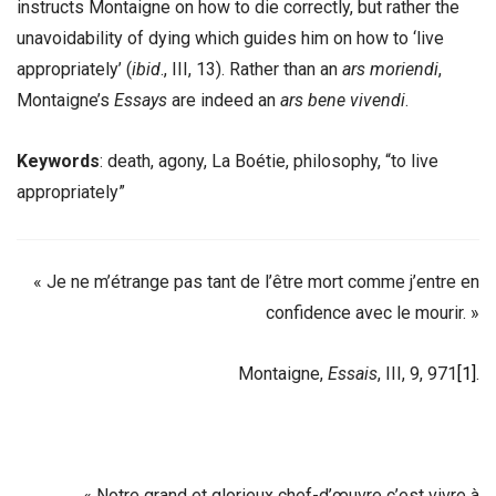
instructs Montaigne on how to die correctly, but rather the
unavoidability of dying which guides him on how to ‘live
appropriately’ (
ibid
., III, 13). Rather than an
ars moriendi
,
Montaigne’s
Essays
are indeed an
ars bene vivendi
.
Keywords
: death, agony, La Boétie, philosophy, “to live
appropriately”
« Je ne m’étrange pas tant de l’être mort comme j’entre en
confidence avec le mourir. »
Montaigne,
Essais
, III, 9, 971
[1]
.
« Notre grand et glorieux chef-d’œuvre c’est vivre à