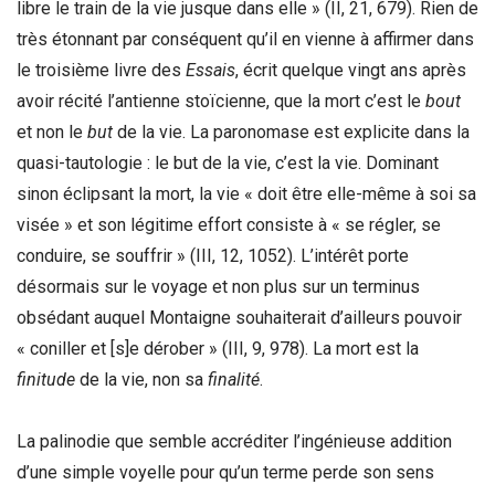
libre le train de la vie jusque dans elle » (II, 21, 679). Rien de
très étonnant par conséquent qu’il en vienne à affirmer dans
le troisième livre des
Essais
, écrit quelque vingt ans après
avoir récité l’antienne stoïcienne, que la mort c’est le
bout
et non le
but
de la vie. La paronomase est explicite dans la
quasi-tautologie : le but de la vie, c’est la vie. Dominant
sinon éclipsant la mort, la vie « doit être elle-même à soi sa
visée » et son légitime effort consiste à « se régler, se
conduire, se souffrir » (III, 12, 1052). L’intérêt porte
désormais sur le voyage et non plus sur un terminus
obsédant auquel Montaigne souhaiterait d’ailleurs pouvoir
« coniller et [s]e dérober » (III, 9, 978). La mort est la
finitude
de la vie, non sa
finalité
.
La palinodie que semble accréditer l’ingénieuse addition
d’une simple voyelle pour qu’un terme perde son sens