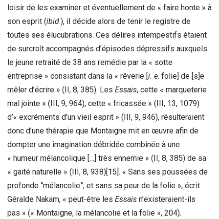
loisir de les examiner et éventuellement de « faire honte » à
son esprit (
ibid
.), il décide alors de tenir le registre de
toutes ses élucubrations. Ces délires intempestifs étaient
de surcroît accompagnés d’épisodes dépressifs auxquels
le jeune retraité de 38 ans remédie par la « sotte
entreprise » consistant dans la « rêverie [
i. e
. folie] de [s]e
mêler d’écrire » (II, 8, 385). Les
Essais
, cette « marqueterie
mal jointe » (III, 9, 964), cette « fricassée » (III, 13, 1079)
d’« excréments d’un vieil esprit » (III, 9, 946), résulteraient
donc d’une thérapie que Montaigne mit en œuvre afin de
dompter une imagination débridée combinée à une
« humeur mélancolique […] très ennemie » (II, 8, 385) de sa
« gaité naturelle » (III, 8, 938)
[15]
. « Sans ses poussées de
profonde “mélancolie”, et sans sa peur de la folie », écrit
Géralde Nakam, « peut-être les
Essais
n’existeraient-ils
pas » (« Montaigne, la mélancolie et la folie », 204).