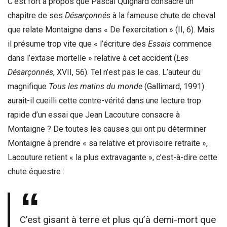
C’est fort à propos que Pascal Quignard consacre un
chapitre de ses
Désarçonnés
à la fameuse chute de cheval
que relate Montaigne dans « De l’exercitation » (II, 6). Mais
il présume trop vite que « l’écriture des
Essais
commence
dans l’extase mortelle » relative à cet accident (
Les
Désarçonnés
, XVII, 56). Tel n’est pas le cas. L’auteur du
magnifique
Tous les matins du monde
(Gallimard, 1991)
aurait-il cueilli cette contre-vérité dans une lecture trop
rapide d’un essai que Jean Lacouture consacre à
Montaigne
? De toutes les causes qui ont pu déterminer
Montaigne à prendre « sa relative et provisoire retraite »,
Lacouture retient « la plus extravagante », c’est-à-dire cette
chute équestre :
C’est gisant à terre et plus qu’à demi-mort que