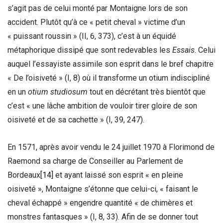
s’agit pas de celui monté par Montaigne lors de son
accident. Plutôt qu’à ce « petit cheval » victime d’un
« puissant roussin » (II, 6, 373), c’est à un équidé
métaphorique dissipé que sont redevables les
Essais
. Celui
auquel l’essayiste assimile son esprit dans le bref chapitre
« De l’oisiveté » (I, 8) où il transforme un otium indiscipliné
en un
otium studiosum
tout en décrétant très bientôt que
c’est « une lâche ambition de vouloir tirer gloire de son
oisiveté et de sa cachette » (I, 39, 247).
En 1571, après avoir vendu le 24 juillet 1970 à Florimond de
Raemond sa charge de Conseiller au Parlement de
Bordeaux
[14]
et ayant laissé son esprit « en pleine
oisiveté », Montaigne s’étonne que celui-ci, « faisant le
cheval échappé » engendre quantité « de chimères et
monstres fantasques » (I, 8, 33). Afin de se donner tout