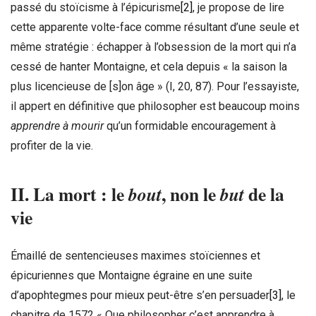
passé du stoïcisme à l’épicurisme
[2]
, je propose de lire
cette apparente volte-face comme résultant d’une seule et
même stratégie : échapper à l’obsession de la mort qui n’a
cessé de hanter Montaigne, et cela depuis « la saison la
plus licencieuse de [s]on âge » (I, 20, 87). Pour l’essayiste,
il appert en définitive que philosopher est beaucoup moins
apprendre à mourir
qu’un formidable encouragement à
profiter de la vie.
II. La mort : le
, non le
de la
bout
but
vie
Émaillé de sentencieuses maximes stoïciennes et
épicuriennes que Montaigne égraine en une suite
d’apophtegmes pour mieux peut-être s’en persuader
[3]
, le
chapitre de 1572 « Que philosopher c’est apprendre à