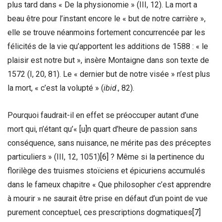
plus tard dans « De la physionomie » (III, 12). La mort a
beau être pour l’instant encore le « but de notre carrière »,
elle se trouve néanmoins fortement concurrencée par les
félicités de la vie qu’apportent les additions de 1588 : « le
plaisir est notre but », insère Montaigne dans son texte de
1572 (I, 20, 81). Le « dernier but de notre visée » n’est plus
la mort, « c’est la volupté » (
ibid
., 82).
Pourquoi faudrait-il en effet se préoccuper autant d’une
mort qui, n’étant qu’« [u]n quart d’heure de passion sans
conséquence, sans nuisance, ne mérite pas des préceptes
particuliers » (III, 12, 1051)
[6]
? Même si la pertinence du
florilège des truismes stoïciens et épicuriens accumulés
dans le fameux chapitre « Que philosopher c’est apprendre
à mourir » ne saurait être prise en défaut d’un point de vue
purement conceptuel, ces prescriptions dogmatiques
[7]