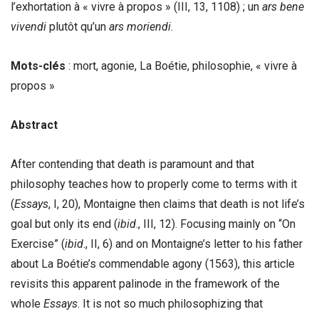
l’exhortation à « vivre à propos » (III, 13, 1108) ; un
ars bene
vivendi
plutôt qu’un
ars moriendi
.
Mots-clés
: mort, agonie, La Boétie, philosophie, « vivre à
propos »
Abstract
After contending that death is paramount and that
philosophy teaches how to properly come to terms with it
(
Essays
, I, 20), Montaigne then claims that death is not life’s
goal but only its end (
ibid
., III, 12). Focusing mainly on “On
Exercise” (
ibid
., II, 6) and on Montaigne’s letter to his father
about La Boétie’s commendable agony (1563), this article
revisits this apparent palinode in the framework of the
whole
Essays
. It is not so much philosophizing that