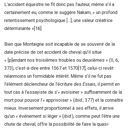
L’accident équestre ne fit donc pas l’auteur, même s’il a
certainement eu, comme le suggère Nakam, « un profond
retentissement psychologique […], une valeur créatrice
déterminante »
[16]
.
Bien que Montaigne soit incapable de se souvenir de la
date précise de cet accident de cheval qu’il situe
« [p]endant nos troisièmes troubles ou deuxièmes » (II, 6,
373), c’est-à-dire entre 1567 et 1570
[17]
, celui-ci revêt
néanmoins un formidable intérêt. Même s’il ne fut pas
l’élément déclencheur de l’écriture des
Essais
, il permit en
tout cas à l’essayiste de s’« avoisiner » suffisamment de la
mort pour pouvoir l’« apprivoiser » (
ibid
., 377) et la connaître
mieux. Inversement proportionnel à ses effets, il arrive
qu’un « événement si léger » (
ibid
.), comme peut l’être une
chute de cheval, offre la possibilité de faire la quasi-