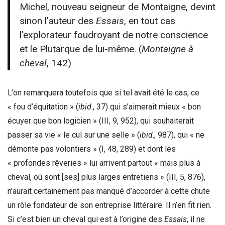
Michel, nouveau seigneur de Montaigne, devint
sinon l’auteur des
Essais
, en tout cas
l’explorateur foudroyant de notre conscience
et le Plutarque de lui-même. (
Montaigne à
cheval
, 142)
L’on remarquera toutefois que si tel avait été le cas, ce
« fou d’équitation » (
ibid
., 37) qui s’aimerait mieux « bon
écuyer que bon logicien » (III, 9, 952), qui souhaiterait
passer sa vie « le cul sur une selle » (
ibid
., 987), qui « ne
démonte pas volontiers » (I, 48, 289) et dont les
« profondes rêveries » lui arrivent partout « mais plus à
cheval, où sont [ses] plus larges entretiens » (III, 5, 876),
n’aurait certainement pas manqué d’accorder à cette chute
un rôle fondateur de son entreprise littéraire. Il n’en fit rien.
Si c’est bien un cheval qui est à l’origine des
Essais
, il ne