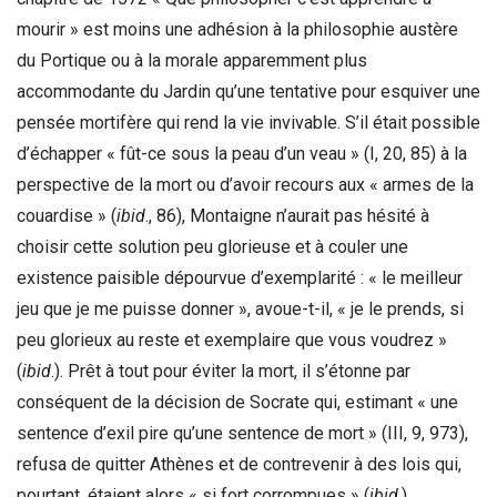
mourir » est moins une adhésion à la philosophie austère
du Portique ou à la morale apparemment plus
accommodante du Jardin qu’une tentative pour esquiver une
pensée mortifère qui rend la vie invivable. S’il était possible
d’échapper « fût-ce sous la peau d’un veau » (I, 20, 85) à la
perspective de la mort ou d’avoir recours aux « armes de la
couardise » (
ibid
., 86), Montaigne n’aurait pas hésité à
choisir cette solution peu glorieuse et à couler une
existence paisible dépourvue d’exemplarité : « le meilleur
jeu que je me puisse donner », avoue-t-il, « je le prends, si
peu glorieux au reste et exemplaire que vous voudrez »
(
ibid
.). Prêt à tout pour éviter la mort, il s’étonne par
conséquent de la décision de Socrate qui, estimant « une
sentence d’exil pire qu’une sentence de mort » (III, 9, 973),
refusa de quitter Athènes et de contrevenir à des lois qui,
pourtant, étaient alors « si fort corrompues » (
ibid
.).