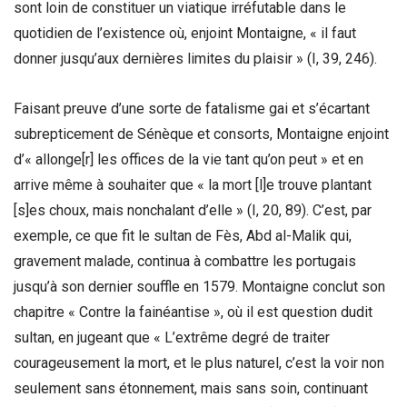
sont loin de constituer un viatique irréfutable dans le
quotidien de l’existence où, enjoint Montaigne, « il faut
donner jusqu’aux dernières limites du plaisir » (I, 39, 246).
Faisant preuve d’une sorte de fatalisme gai et s’écartant
subrepticement de Sénèque et consorts, Montaigne enjoint
d’« allonge[r] les offices de la vie tant qu’on peut » et en
arrive même à souhaiter que « la mort [l]e trouve plantant
[s]es choux, mais nonchalant d’elle » (I, 20, 89). C’est, par
exemple, ce que fit le sultan de Fès, Abd al-Malik qui,
gravement malade, continua à combattre les portugais
jusqu’à son dernier souffle en 1579. Montaigne conclut son
chapitre « Contre la fainéantise », où il est question dudit
sultan, en jugeant que « L’extrême degré de traiter
courageusement la mort, et le plus naturel, c’est la voir non
seulement sans étonnement, mais sans soin, continuant