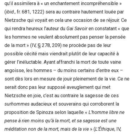
qu’il assimilera à « un enchantement incompréhensible »
(
ibid
., fr. 681, 1222) sera au contraire hautement louée par
Nietzsche qui voyait en cela une occasion de se réjouir. Ce
qui rendra heureux l’auteur du
Gai Savoir
en constatant « que
les hommes ne veulent absolument pas penser la pensée
de la mort » (IV, § 278, 209) ne procède pas de leur
possible cécité mais viendrait plutôt de leur capacité à
gérer l’inéluctable. Ayant affranchi la mort de toute vaine
angoisse, les hommes – du moins certains d’entre eux –
sont dès lors en mesure de jouir pleinement de la vie. Ce ne
serait donc pas leur supposé aveuglement qui met
Nietzsche en joie, c’est au contraire la sagesse de ces
surhommes
audacieux et souverains qui corroborent la
proposition de Spinoza selon laquelle «
L’homme libre ne
pense à rien moins qu’à la mort, et sa sagesse est une
méditation non de la mort, mais de la vie
» (
L’Éthique
, IV,