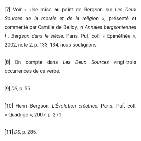
[7]
Voir « Une mise au point de Bergson sur
Les Deux
Sources de la morale et de la religion
», présenté et
commenté par Camille de Belloy, in
Annales bergsoniennes
I : Bergson dans le siècle
, Paris, Puf, coll. « Epiméthée »,
2002, note 2, p. 133-134, nous soulignons.
[8]
On compte dans
Les Deux Sources
vingt-trois
occurrences de ce verbe.
[9]
DS
, p. 55.
[10]
Henri Bergson,
L’
É
volution créatrice
, Paris, Puf, coll.
« Quadrige », 2007, p. 271.
[11]
DS
, p. 285.