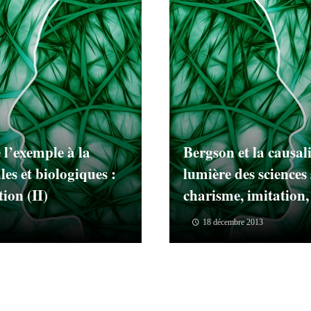
 l’exemple à la
Bergson et la causali
les et biologiques :
lumière des sciences 
ion (II)
charisme, imitation,
18 décembre 2013