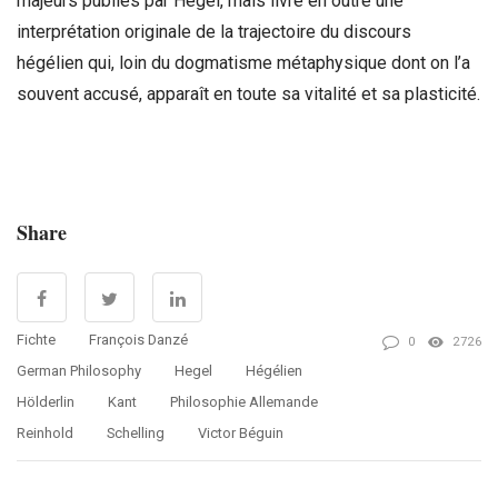
majeurs publiés par Hegel, mais livre en outre une
interprétation originale de la trajectoire du discours
hégélien qui, loin du dogmatisme métaphysique dont on l’a
souvent accusé, apparaît en toute sa vitalité et sa plasticité.
Share
Fichte
François Danzé
0
2726
German Philosophy
Hegel
Hégélien
Hölderlin
Kant
Philosophie Allemande
Reinhold
Schelling
Victor Béguin