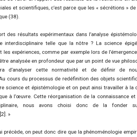
iales et scientifiques, c’est parce que les « sécrétions » d
que (38).
ort des résultats expérimentaux dans l’analyse épistémolog
 interdisciplinaire telle que la nôtre ? La science épig
t les expériences, comme par exemple lors de l’émergence
 être analysée en profondeur que par un point de vue philoso
sera d’analyser cette normativité et de définir de no
 Au cours du processus de redéfinition des objets scientif
 science et épistémologie et on peut ainsi travailler à la d
fique à l’œuvre. Cette réorganisation de la connaissance et
sciplinaire, nous avons choisi donc de la fonder su
[2]
. »
i précède, on peut donc dire que la phénoménologie empir