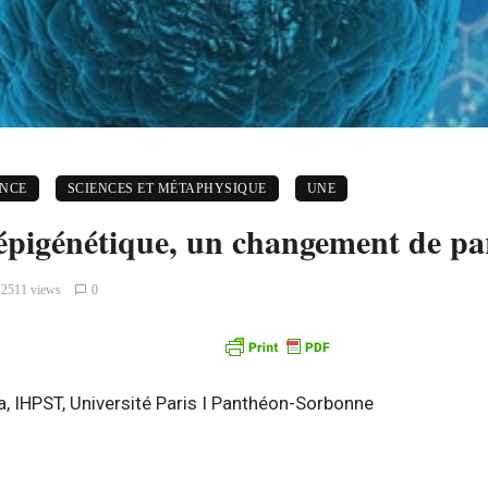
ENCE
SCIENCES ET MÉTAPHYSIQUE
UNE
 épigénétique, un changement de pa
2511 views
0
, IHPST, Université Paris I Panthéon-Sorbonne