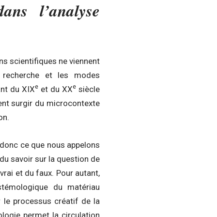
dans l’analyse
ns scientifiques ne viennent
e recherche et les modes
e
e
nt du XIX
et du XX
siècle
vent surgir du microcontexte
on.
 donc ce que nous appelons
du savoir sur la question de
rai et du faux. Pour autant,
istémologique du matériau
 le processus créatif de la
ologie permet la circulation