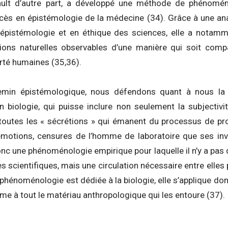
ult d’autre part, a développé une méthode de phénoméno
cès en épistémologie de la médecine (34). Grâce à une analy
épistémologie et en éthique des sciences, elle a notamme
ions naturelles observables d’une manière qui soit compa
erté humaines (35,36).
min épistémologique, nous défendons quant à nous la p
 en biologie, qui puisse inclure non seulement la subjectiv
outes les « sécrétions » qui émanent du processus de pr
émotions, censures de l’homme de laboratoire que ses inv
c une phénoménologie empirique pour laquelle il n’y a pas d
es scientifiques, mais une circulation nécessaire entre elles
 phénoménologie est dédiée à la biologie, elle s’applique d
e à tout le matériau anthropologique qui les entoure (37).