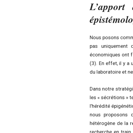
L’apport 
épistémol
Nous posons comme p
pas uniquement d
économiques ont f
(3). En effet, il y
du laboratoire et ne
Dans notre stratég
les « sécrétions » 
l’hérédité épigénét
nous proposons qu
hétérogène de la r
recherche en train 