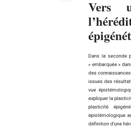
Vers u
l’héré
épigéné
Dans la seconde pa
« embarquée » dans l
des connaissances 
issues des résultat
vue épistémologiq
expliquer la plastic
plasticité épigé
épistémologique au
définition d’une hér