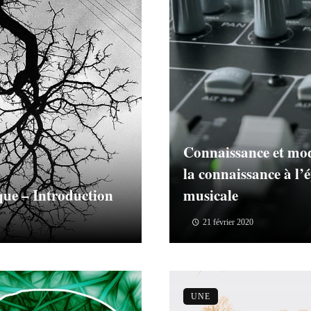
Connaissance et modé
la connaissance à l’
ique – Introduction
musicale
21 février 2020
UNE