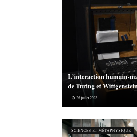
L’interaction humain-ma
de Turing et Wittgenstei
26 juillet 2023
SCIENCES ET MÉTAPHYSIQUE