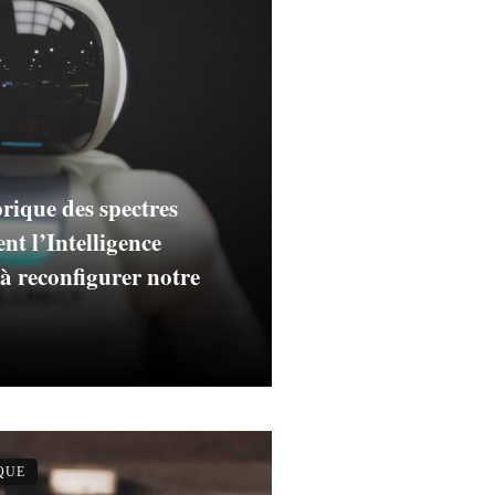
rique des spectres
t l’Intelligence
e à reconfigurer notre
QUE