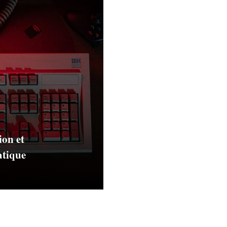
ion et
tique