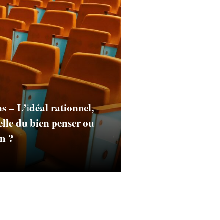
s – L’idéal rationnel,
elle du bien penser ou
n ?