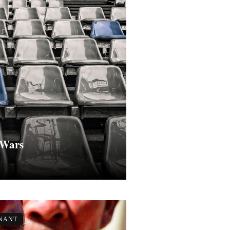
 Wars
GNANT