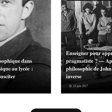
Enseigner pour appr
osophique dans
pragmatiste ? — App
ique au lycée :
philosophie de John
susciter
inverse
23 juin 2017