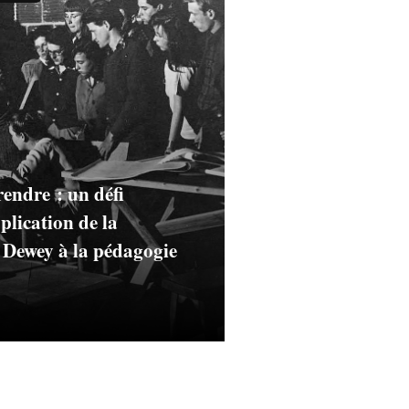
endre : un défi
lication de la
 Dewey à la pédagogie