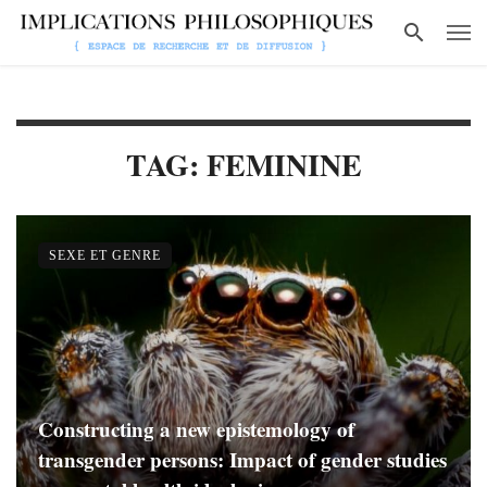
TAG: FEMININE
SEXE ET GENRE
Constructing a new epistemology of
transgender persons: Impact of gender studies