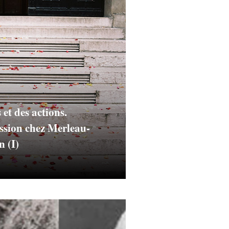
 et des actions.
ession chez Merleau-
n (I)