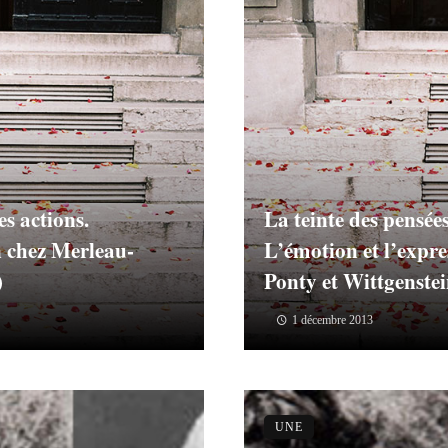
es actions.
La teinte des pensées
n chez Merleau-
L’émotion et l’expr
)
Ponty et Wittgenstei
1 décembre 2013
UNE