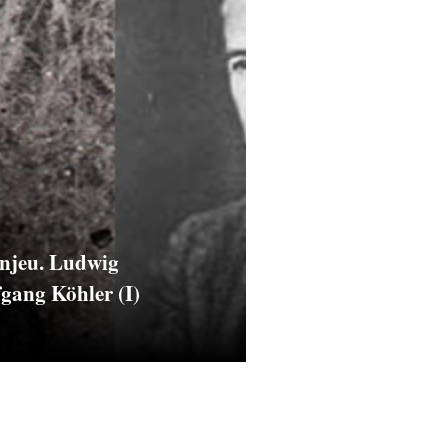
enjeu. Ludwig
fgang Köhler (I)