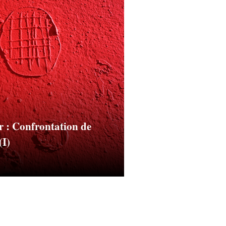
r : Confrontation de
(I)