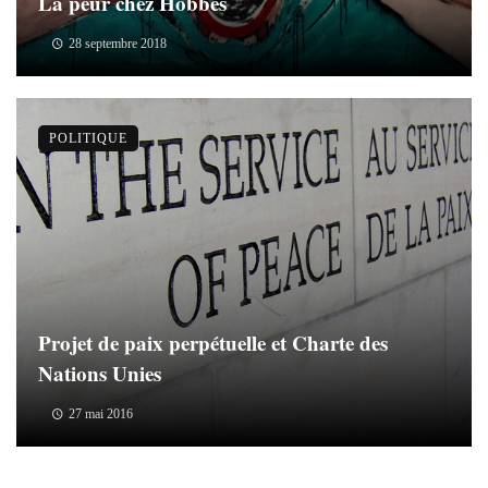
La peur chez Hobbes
28 septembre 2018
POLITIQUE
Projet de paix perpétuelle et Charte des
Nations Unies
27 mai 2016