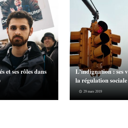
és et ses rôles dans
L’indignation : ses v
)
la régulation sociale
29 mars 2019