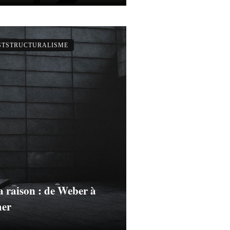
OSTSTRUCTURALISME
la raison : de Weber à
mer