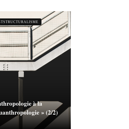
OSTSTRUCTURALISME
nthropologie à la
uanthropologie » (2/2)