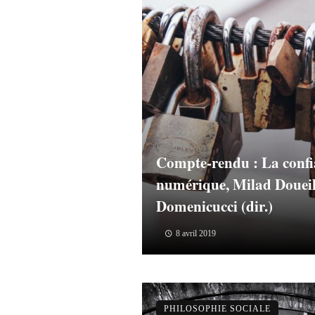
Compte-rendu : La confia
numérique, Milad Doueih
Domenicucci (dir.)
8 avril 2019
PHILOSOPHIE SOCIALE