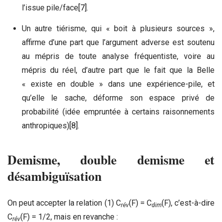
l’issue pile/face
[7]
.
Un autre tiérisme, qui « boit à plusieurs sources »,
affirme d’une part que l’argument adverse est soutenu
au mépris de toute analyse fréquentiste, voire au
mépris du réel, d’autre part que le fait que la Belle
« existe en double » dans une expérience-pile, et
qu’elle le sache, déforme son espace privé de
probabilité (idée empruntée à certains raisonnements
anthropiques)
[8]
.
Demisme, double demisme et
désambiguïsation
On peut accepter la relation (1) C
(F) = C
(F), c’est-à-dire
rév
dim
C
(F) = 1/2, mais en revanche :
rév