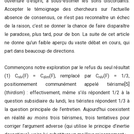
ouverture d’esprit, à sous-estimer les sons discordants.
Accepter le témoignage des chercheurs sur l’actuelle
absence de consensus, ce n’est pas reconnaître un échec
de la raison, c’est se donner la chance de faire disparaître
le paradoxe, plus tard, pour de bon. La suite de cet article
ne donne qu’un faible aperçu du vaste débat en cours, qui
part dans beaucoup de directions.
Commençons notre exploration par le refus du seul résultat
(1) C
(F) = C
(F), remplacé par C
(F) = 1/3,
rév
dim
rév
positionnement communément appelé tiérisme
[5]
(
thirdism
) : effectivement, même s’ils répondent 1/2 à la
question subsidiaire du lundi, les tiéristes répondent 1/3 à
la question principale de l’entretien. Aujourd’hui coexistent
en réalité
au moins
trois tiérismes, trois tentatives pour
corriger l’argument adverse (qui utilise le principe d’inertie