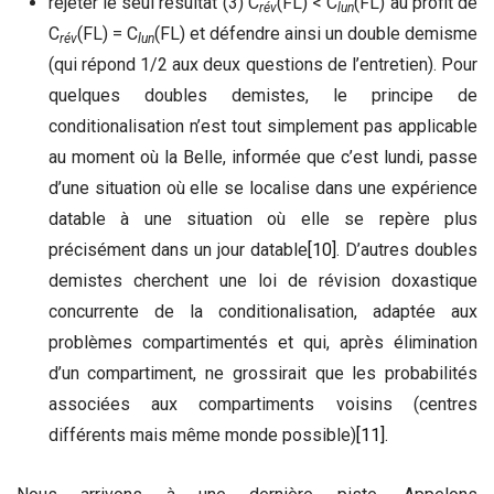
rejeter le seul résultat (3) C
(FL) < C
(FL) au profit de
rév
lun
C
(FL) = C
(FL) et défendre ainsi un double demisme
rév
lun
(qui répond 1/2 aux deux questions de l’entretien). Pour
quelques doubles demistes, le principe de
conditionalisation n’est tout simplement pas applicable
au moment où la Belle, informée que c’est lundi, passe
d’une situation où elle se localise dans une expérience
datable à une situation où elle se repère plus
précisément dans un jour datable
[10]
. D’autres doubles
demistes cherchent une loi de révision doxastique
concurrente de la conditionalisation, adaptée aux
problèmes compartimentés et qui, après élimination
d’un compartiment, ne grossirait que les probabilités
associées aux compartiments voisins (centres
différents mais même monde possible)
[11]
.