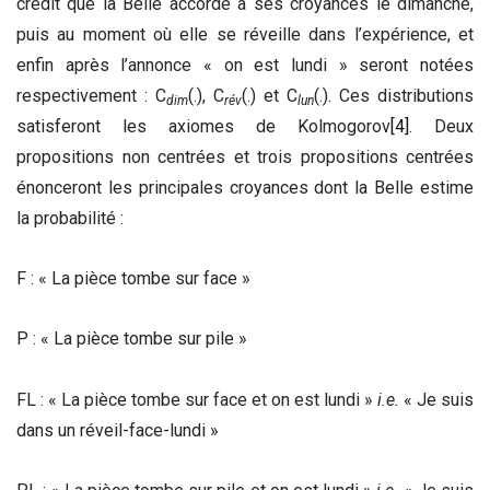
crédit que la Belle accorde à ses croyances le dimanche,
puis au moment où elle se réveille dans l’expérience, et
enfin après l’annonce « on est lundi » seront notées
respectivement : C
(.), C
(.) et C
(.). Ces distributions
dim
rév
lun
satisferont les axiomes de Kolmogorov
[4]
. Deux
propositions non centrées et trois propositions centrées
énonceront les principales croyances dont la Belle estime
la probabilité :
F : « La pièce tombe sur face »
P : « La pièce tombe sur pile »
FL : « La pièce tombe sur face et on est lundi »
i.e.
« Je suis
dans un réveil-face-lundi »