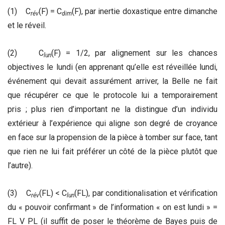
(1) C
(F) = C
(F), par inertie doxastique entre dimanche
rév
dim
et le réveil.
(2) C
(F) = 1/2, par alignement sur les chances
lun
objectives le lundi (en apprenant qu’elle est réveillée lundi,
événement qui devait assurément arriver, la Belle ne fait
que récupérer ce que le protocole lui a temporairement
pris ; plus rien d’important ne la distingue d’un individu
extérieur à l’expérience qui aligne son degré de croyance
en face sur la propension de la pièce à tomber sur face, tant
que rien ne lui fait préférer un côté de la pièce plutôt que
l’autre).
(3) C
(FL) < C
(FL), par conditionalisation et vérification
rév
lun
du « pouvoir confirmant » de l’information « on est lundi » =
FL V PL (il suffit de poser le théorème de Bayes puis de