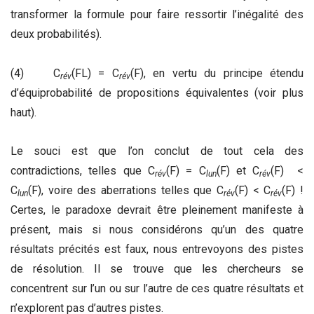
transformer la formule pour faire ressortir l’inégalité des
deux probabilités).
(4) C
(FL) = C
(F), en vertu du principe étendu
rév
rév
d’équiprobabilité de propositions équivalentes (voir plus
haut).
Le souci est que l’on conclut de tout cela des
contradictions, telles que C
(F) = C
(F) et C
(F) <
rév
lun
rév
C
(F), voire des aberrations telles que C
(F) < C
(F) !
lun
rév
rév
Certes, le paradoxe devrait être pleinement manifeste à
présent, mais si nous considérons qu’un des quatre
résultats précités est faux, nous entrevoyons des pistes
de résolution. Il se trouve que les chercheurs se
concentrent sur l’un ou sur l’autre de ces quatre résultats et
n’explorent pas d’autres pistes.