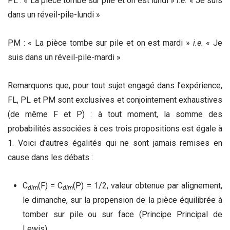
PL : « La pièce tombe sur pile et on est lundi »
i.e.
« Je suis
dans un réveil-pile-lundi »
PM : « La pièce tombe sur pile et on est mardi »
i.e.
« Je
suis dans un réveil-pile-mardi »
Remarquons que, pour tout sujet engagé dans l’expérience,
FL, PL et PM sont exclusives et conjointement exhaustives
(de même F et P) : à tout moment, la somme des
probabilités associées à ces trois propositions est égale à
1. Voici d’autres égalités qui ne sont jamais remises en
cause dans les débats :
C
(F) = C
(P) = 1/2, valeur obtenue par alignement,
dim
dim
le dimanche, sur la propension de la pièce équilibrée à
tomber sur pile ou sur face (Principe Principal de
Lewis).