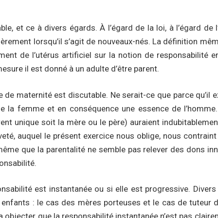
ble, et ce à divers égards. À l’égard de la loi, à l’égard d
ulièrement lorsqu’il s’agit de nouveaux-nés. La définition 
 de l’utérus artificiel sur la notion de responsabilité env
sure il est donné à un adulte d’être parent.
 maternité est discutable. Ne serait-ce que parce qu’il ex
 de la femme et en conséquence une essence de l’homme. 
rent unique soit la mère ou le père) auraient indubitablem
té, auquel le présent exercice nous oblige, nous contraint
même que la parentalité ne semble pas relever des dons inné
onsabilité.
onsabilité est instantanée ou si elle est progressive. Diver
enfants : le cas des mères porteuses et le cas de tuteur d’
 objecter que la responsabilité instantanée n’est pas clairem