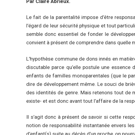
Par Claire Abrieux.
Le fait de la parentalité impose d’être responsa
l’égard de leur sécurité physique et tout partic
semble donc essentiel de fonder le développement
convient à présent de comprendre dans quelle me
L’hypothèse commune de dons innés en matière de
discutable parce qu’elle postule une essence
enfants de familles monoparentales (que le pa
dire de développement même. Le souci de briève
des identités de genre. Mais retenons tout de 
existe- et est donc avant tout l’affaire de la resp
Il s’agit donc à présent de savoir si cette resp
notion de responsabilité instantanée envers les 
d’enfant(s) suite au décès d’un proche, on pourra