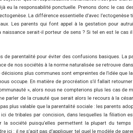
déjà eu la responsabilité ponctuelle. Prenons donc le cas 
’ectogenèse. La différence essentielle d’avec l’ectogenèse t
. Les parents qui font appel à la gestation pour autrui s
 naissance serait-il porteur de sens ? Si tel en est le cas 
pes de parentalité pour éviter des confusions basiques. La p
ance de nos sociétés à la norme naturalisée se retrouve dan
décisions plus communes sont empreintes de l’idée que la Na
us occupe. En matière de procréation s’il fallait retourner
 communauté », alors nous ne compterions plus les cas de mor
e parler de la cruauté que serait alors le recours à la césa
as plus valable que la parentalité sociale : les parents adopti
i de tribales par concision, dans lesquelles la filiation e
la société puisqu’elles permettent la plupart du temps 
re ici : il ne s’agit pas d’appliquer tel quel le modèle de par