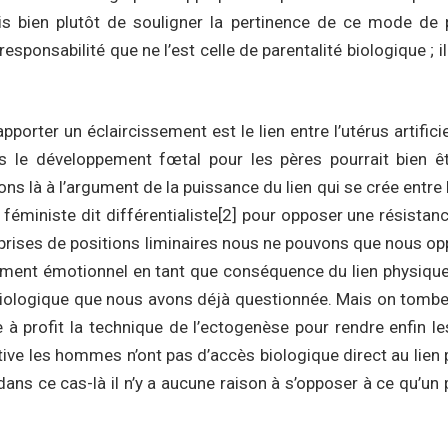
s bien plutôt de souligner la pertinence de ce mode de par
responsabilité que ne l’est celle de parentalité biologique ; 
porter un éclaircissement est le lien entre l’utérus artifici
dans le développement fœtal pour les pères pourrait bien êt
ns là à l’argument de la puissance du lien qui se crée entre
féministe dit différentialiste
[2]
pour opposer une résistanc
prises de positions liminaires nous ne pouvons que nous opp
achement émotionnel en tant que conséquence du lien physique
biologique que nous avons déjà questionnée. Mais on tombe s
e à profit la technique de l’ectogenèse pour rendre enfin 
ve les hommes n’ont pas d’accès biologique direct au lien p
ans ce cas-là il n’y a aucune raison à s’opposer à ce qu’un p