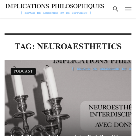
TAG: NEUROAESTHETICS
PODCAST