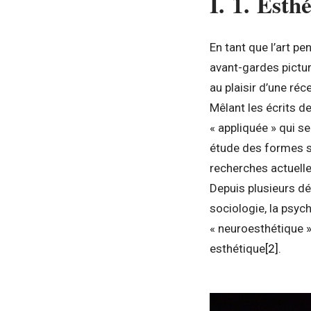
I. 1. Esthé
En tant que l’art pe
avant-gardes pictura
au plaisir d’une réc
Mêlant les écrits de
« appliquée » qui se
étude des formes se
recherches actuelle
Depuis plusieurs dé
sociologie, la psyc
« neuroesthétique »
esthétique
[2]
.