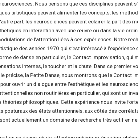
 neurosciences. Nous pensons que ces disciplines peuvent s’
tiques artistiques peuvent alimenter les concepts, les méthod
’autre part, les neurosciences peuvent éclairer la part des
hétiques en interaction avec une œuvre ou dans la vie ordina
odulations de l’attention liées à ces expériences. Notre rec
rtistique des années 1970 qui s’est intéressé à l’expérience 
forme de danse en particulier, le Contact Improvisation, qui 
nsations internes, le toucher et la chute. Dans ce premier volet
le précise, la Petite Danse, nous montrons que le Contact I
é pour ouvrir un dialogue entre l’esthétique et les neuroscienc
tentionnelles non routinières en particulier, qui sont un inva
s théories philosophiques. Cette expérience nous invite for
ts posturaux des états attentionnels, aux côtés des corréla
 sont actuellement un domaine de recherche très actif en n
isation en danse, chute, attention sphérique, énaction, phé