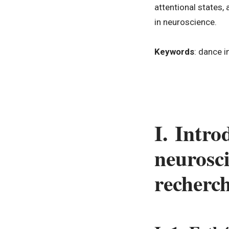
attentional states, 
in neuroscience.
Keywords
: dance i
I. Intro
neurosc
recherch