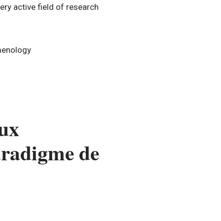
ery active field of research
omenology
aux
aradigme de