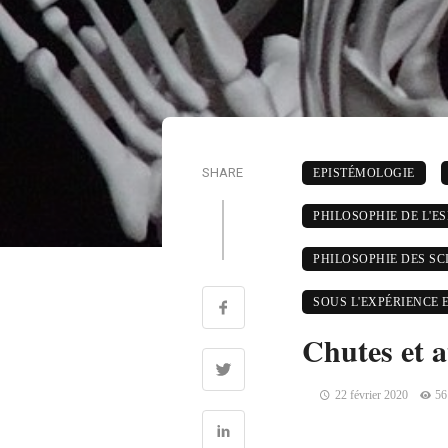
SHARE
EPISTÉMOLOGIE
PHILOSOPHIE DE L'ES
PHILOSOPHIE DES SC
SOUS L'EXPÉRIENCE 
Chutes et a
22 février 2020
56