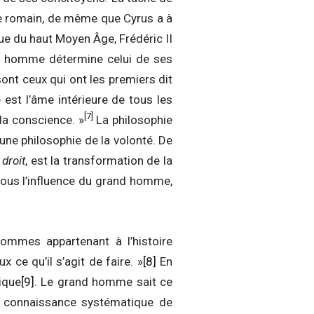
pe romain, de même que Cyrus a à
e du haut Moyen Âge, Frédéric II
nd homme détermine celui de ses
sont ceux qui ont les premiers dit
est l’âme intérieure de tous les
[7]
 la conscience. »
La philosophie
 une philosophie de la volonté. De
 droit
, est la transformation de la
 sous l’influence du grand homme,
hommes appartenant à l’histoire
ce qu’il s’agit de faire. »
[8]
En
ique
[9]
. Le grand homme sait ce
ne connaissance systématique de