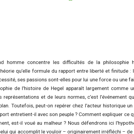
 homme concentre les difficultés de la philosophie hég
héorie qu’elle formule du rapport entre liberté et finitude
cessité, ses passions sont-elles pour lui une force ou une fai
sophie de l’histoire de Hegel apparaît largement comme u
rs représentations et de leurs normes, c’est l’événement 
plan. Toutefois, peut-on repérer chez l’acteur historique un
pport entretient-il avec son peuple ? Comment expliquer ce qu
ment, est-il voué au malheur ? Nous défendrons ici l’hypothè
ui qui accomplit le vouloir – originairement irréfléchi – d