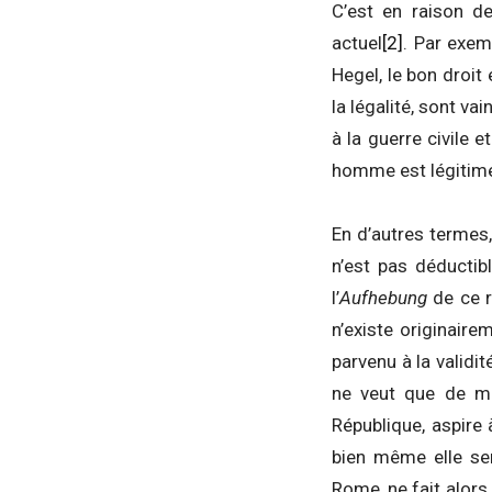
C’est en raison de
actuel
[2]
. Par exemp
Hegel, le bon droit
la légalité, sont va
à la guerre civile 
homme est légitime 
En d’autres termes,
n’est pas déductib
l’
Aufhebung
de ce r
n’existe originaire
parvenu à la validit
ne veut que de ma
République, aspire
bien même elle ser
Rome, ne fait alors