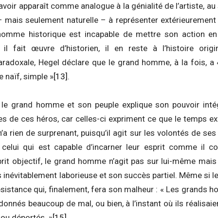
avoir apparaît comme analogue à la génialité de l’artiste, a
– mais seulement naturelle – à représenter extérieurement 
d homme historique est incapable de mettre son action en
l fait œuvre d’historien, il en reste à l’histoire origi
adoxale, Hegel déclare que le grand homme, à la fois, a «
 naïf, simple »
[13]
.
 le grand homme et son peuple explique son pouvoir inté
s de ces héros, car celles-ci expriment ce que le temps ex
 n’a rien de surprenant, puisqu’il agit sur les volontés de s
 celui qui est capable d’incarner leur esprit comme il c
it objectif, le grand homme n’agit pas sur lui-même mais s
s inévitablement laborieuse et son succès partiel. Même si le
résistance qui, finalement, fera son malheur : « Les grands 
donnés beaucoup de mal, ou bien, à l’instant où ils réalisaien
 ou déportés. »
[15]