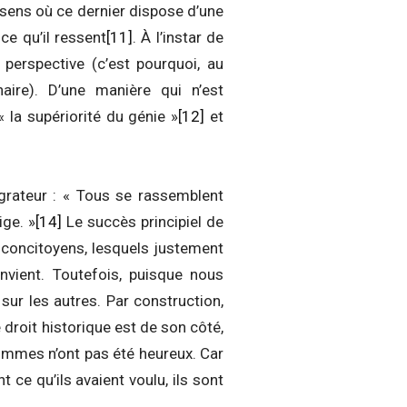
u sens où ce dernier dispose d’une
ce qu’il ressent
[11]
. À l’instar de
 perspective (c’est pourquoi, au
naire). D’une manière qui n’est
 la supériorité du génie »
[12]
et
grateur : « Tous se rassemblent
ige. »
[14]
Le succès principiel de
es concitoyens, lesquels justement
onvient. Toutefois, puisque nous
ur les autres. Par construction,
 droit historique est de son côté,
hommes n’ont pas été heureux. Car
t ce qu’ils avaient voulu, ils sont