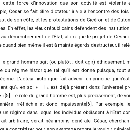
 cette force d’innovation que son activité est violente e
le, César se fait élire dictateur à vie à l’encontre des lois
 est de son côté, et les protestations de Cicéron et de Cato
ines. En effet, les vieux républicains défendent des instituti
et au démembrement de l’État, alors que le projet de César e
quand bien même il est à maints égards destructeur, il relè
 le grand homme agit (ou plutôt : doit agir) éthiquement, 
le du régime historique tel qu’il est donné puisque, tout a
égime. L’acteur historique fait advenir un principe qui n’est
ment qu’« en soi » : il « est déjà présent dans l’universel 
é »
[5]
. Le rôle du grand homme est, plus précisément, de voul
nière irréfléchie et donc impuissante
[6]
. Par exemple, l
 à un régime dans lequel les individus obéissent à l’État 
ait arbitraire, serait néanmoins générale. César, cherch
 que concrétiser pour son avantage propre le vouloir généra