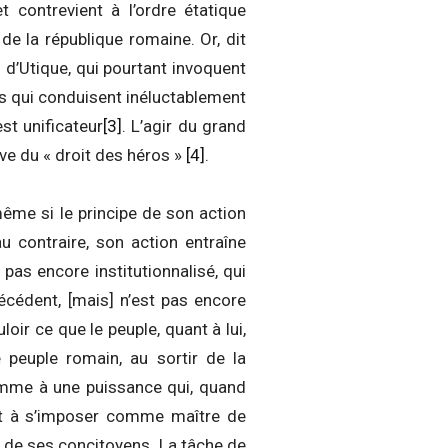
t contrevient à l’ordre étatique
 de la république romaine. Or, dit
n d’Utique, qui pourtant invoquent
ons qui conduisent inéluctablement
st unificateur
[3]
. L’agir du grand
ve du « droit des héros »
[4]
.
même si le principe de son action
u contraire, son action entraîne
 pas encore institutionnalisé, qui
précédent, [mais] n’est pas encore
oir ce que le peuple, quant à lui,
e peuple romain, au sortir de la
comme à une puissance qui, quand
ant à s’imposer comme maître de
l de ses concitoyens. La tâche de