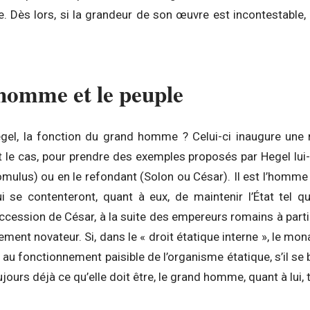
. Dès lors, si la grandeur de son œuvre est incontestable, l
homme et le peuple
egel, la fonction du grand homme ? Celui-ci inaugure une no
est le cas, pour prendre des exemples proposés par Hegel lu
omulus) ou en le refondant (Solon ou César). Il est l’homme
se contenteront, quant à eux, de maintenir l’État tel qu
ccession de César, à la suite des empereurs romains à part
ement novateur. Si, dans le « droit étatique interne », le mo
au fonctionnement paisible de l’organisme étatique, s’il se 
ujours déjà ce qu’elle doit être, le grand homme, quant à lui