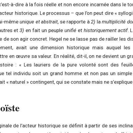
 c’est-à-dire à la fois réelle et non encore incarnée dans le 
acteur historique. Le processus – que l’on peut dire « syllogi
lui-même
unique et abstrait
, se rapporte à
2)
la
multiplicité d
autres et
3)
en fait un peuple
unifié
et
historiquement actif
. 
 de son agir concret. Hegel ne se lasse pas de railler les dis
sément, avait une dimension historique mais auquel les
ttre en œuvre sa valeur. En réalité, dit-il, on ne devient un
histoire : « Les lauriers de la pure volonté sont des feui
e tel individu soit un grand homme et non pas un simpl
fait « naturel » contingent, qui se constate mais ne s’explique
oïste
ginale de l’acteur historique se définit à partir de ses incli