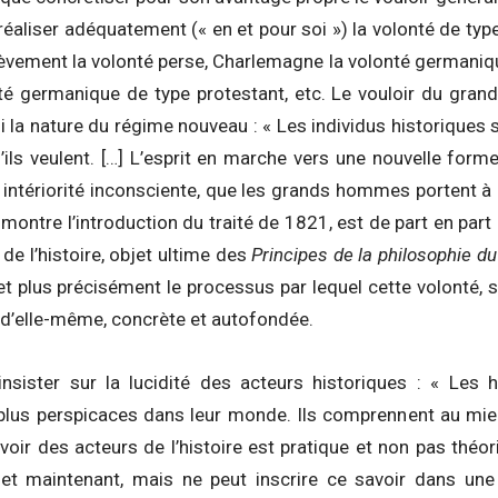
réaliser adéquatement (« en et pour soi ») la volonté de ty
èvement la volonté perse, Charlemagne la volonté germaniqu
té germanique de type protestant, etc. Le vouloir du gra
i la nature du régime nouveau : « Les individus historiques 
ls veulent. […] L’esprit en marche vers une nouvelle forme 
eur intériorité inconsciente, que les grands hommes portent à
montre l’introduction du traité de 1821, est de part en part
x de l’histoire, objet ultime des
Principes de la philosophie du
et plus précisément le processus par lequel cette volonté,
 d’elle-même, concrète et autofondée.
nsister sur la lucidité des acteurs historiques : « Les 
lus perspicaces dans leur monde. Ils comprennent au mieux 
oir des acteurs de l’histoire est pratique et non pas théor
i et maintenant, mais ne peut inscrire ce savoir dans u