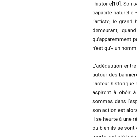
l’histoire
[10]
. Son s
capacité naturelle
l’artiste, le gran
demeurant, quand i
qu’apparemment par
n’est qu’« un homme
L’adéquation entre
autour des bannière
l’acteur historique
aspirent à obéir à
sommes dans l’espr
son action est alor
il se heurte à une 
ou bien ils se sont 
morts, ont été tués