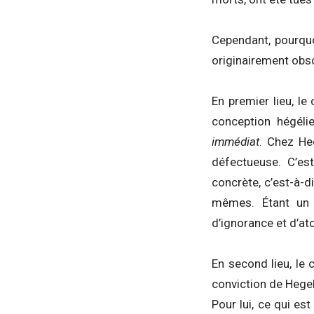
Cependant, pourquo
originairement obsc
En premier lieu, l
conception hégél
immédiat
. Chez He
défectueuse. C’es
concrète, c’est-à-d
mêmes. Étant un 
d’ignorance et d’ato
En second lieu, le
conviction de Hegel
Pour lui, ce qui est