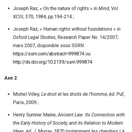
Joseph Raz, « On the nature of rights » in
Mind
, Vol.
XCIII, 370, 1984, pp.194-214 ;
Joseph Raz, « Human rights without foundations » in
Oxford Legal Studies
, Research Paper No. 14/2007,
mars 2007, disponible sous SSRN :
https://ssrn.com/abstract=999874
ou
http://dx.doi.org/10.2139/ssrn.999874
.
Axe 2
Michel Villey,
Le droit et les droits de l’homme
, éd. Puf,
Paris, 2009 ;
Henry Sumner Maine,
Ancient Law: Its Connection with
the Early History of Society, and its Relation to Modern
Ideas
, éd. J. Murray, 1870 (notamment les chapitres I à