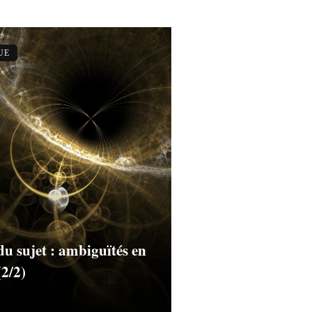
UE
du sujet : ambiguïtés en
(2/2)