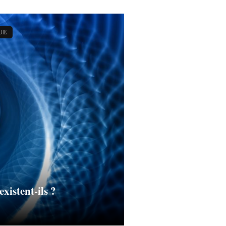
UE
existent-ils ?