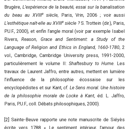
Brugère,
L’expérience de la beauté, essai sur la banalisation
e
du beau au XVIII
siècle
, Paris, Vrin, 2006 ; voir aussi
e
L’esthétique naît-elle au XVIII
siècle ?
S. Trottein (dir.), Paris,
P.U.F., 2000), et enfin l’angle moral (voir par exemple Isabel
Rivers,
Reason, Grace and Sentiment: a Study of the
Language of Religion and Ethics in England, 1660-1780
, 2
vol., Cambridge, Cambridge University press, 1991-2000,
particulièrement le volume II:
Shaftesbury to Hume
. Les
travaux de Laurent Jaffro, entre autres, mettent en lumière
l’influence de la philosophie écossaise sur les
encyclopédistes et sur Kant,
cf.
Le Sens moral. Une histoire
de la philosophie morale de Locke
à Kant
, éd. L. Jaffro,
Paris, P.U.F., coll. Débats philosophiques, 2000).
[2]
Sainte-Beuve rapporte une note manuscrite de Siéyès
écrite vers 1788 « Le sentiment intérieur, l’amour des