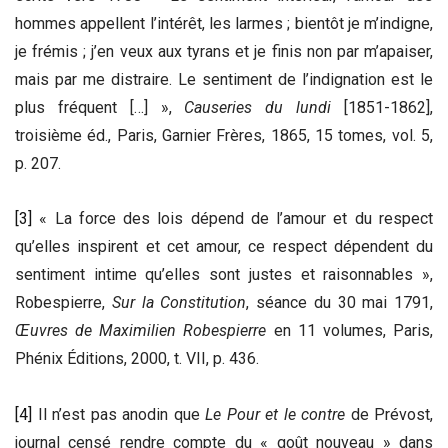
hommes appellent l’intérêt, les larmes ; bientôt je m’indigne,
je frémis ; j’en veux aux tyrans et je finis non par m’apaiser,
mais par me distraire. Le sentiment de l’indignation est le
plus fréquent […] »,
Causeries du lundi
[1851-1862],
troisième éd., Paris, Garnier Frères, 1865, 15 tomes, vol. 5,
p. 207.
[3]
« La force des lois dépend de l’amour et du respect
qu’elles inspirent et cet amour, ce respect dépendent du
sentiment intime qu’elles sont justes et raisonnables »,
Robespierre,
Sur la Constitution
, séance du 30 mai 1791,
Œuvres de Maximilien Robespierre
en 11 volumes, Paris,
Phénix Éditions, 2000, t. VII, p. 436.
[4]
Il n’est pas anodin que
Le Pour et le contre
de Prévost,
journal censé rendre compte du « goût nouveau » dans