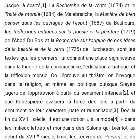
jusque là
écarté
[1]
. La
Recherche de la vérité
(1674) et le
Traité de morale
(1684) de Malebranche, la
Manière de bien
penser dans les ouvrages de l’esprit
(1687) de Bouhours,
les
Réflexions critiques sur la poésie et la peinture
(1719)
de l’Abbé Du Bos et la
Recherche sur l’origine de nos idées
de la beauté et de la vertu
(1725) de Hutcheson, sont les
textes qui, les premiers, lui donnent une place significative
dans la théorie de la connaissance, l’éducation artistique, et
la réflexion morale. On l’éprouve au théâtre, on l’invoque
dans la religion, et même en politique puisque Siéyès
jugera de l’oppression à partir du sentiment intérieur
[2]
, et
que Robespierre évaluera la force des lois à partir du
sentiment de leur caractère juste et raisonnable
[3]
. Dès la
e
fin du XVII
siècle, il est une notion « à la mode
[4]
» dans
les milieux lettrés et mondains des Salons qui, bientôt, au
e
début du XVIII
siècle, liront les œuvres de Prévost et de