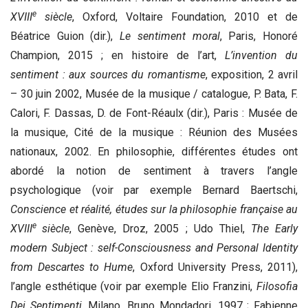
e
XVIII
siècle
, Oxford, Voltaire Foundation, 2010 et de
Béatrice Guion (dir.),
Le sentiment moral
, Paris, Honoré
Champion, 2015 ; en histoire de l’art,
L’invention du
sentiment : aux sources du romantisme
, exposition, 2 avril
– 30 juin 2002, Musée de la musique / catalogue, P. Bata, F.
Calori, F. Dassas, D. de Font-Réaulx (dir.), Paris : Musée de
la musique, Cité de la musique : Réunion des Musées
nationaux, 2002. En philosophie, différentes études ont
abordé la notion de sentiment à travers l’angle
psychologique (voir par exemple Bernard Baertschi,
Conscience et réalité, études sur la philosophie française au
e
XVIII
siècle
, Genève, Droz, 2005 ; Udo Thiel,
The Early
modern Subject : self-Consciousness and Personal Identity
from Descartes to Hume
, Oxford University Press, 2011),
l’angle esthétique (voir par exemple Elio Franzini,
Filosofia
Dei Sentimenti
, Milano, Bruno Mondadori, 1997 ; Fabienne