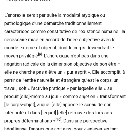
L’anorexie serait par suite la modalité atypique ou
pathologique d’une démarche traditionnellement
caractérisée comme constitutive de l’existence humaine : la
nécessaire mise en accord de l’idée subjective avec le
monde externe et objectif, dont le corps deviendrait le
[9]
moyen privilégié
. L’anorexique n’est pas dans une
négation radicale de la dimension objective de son être –
elle ne cherche pas à être un « pur esprit ». Elle accomplit, à
partir de l’entité naturelle et étrangère qu’est le corps, un
travail, soit « l’activité pratique » par laquelle elle « se
produit [elle]-même au jour » comme
sujet
en « transformant
[le corps-objet], auquel [elle] appose le sceau de son
intériorité et dans [lequel] [elle] retrouve dès lors ses
[10]
propres déterminations »
. Dans une perspective
hégélienne, l’anorexique agit ainsi pour « enlever, en tant