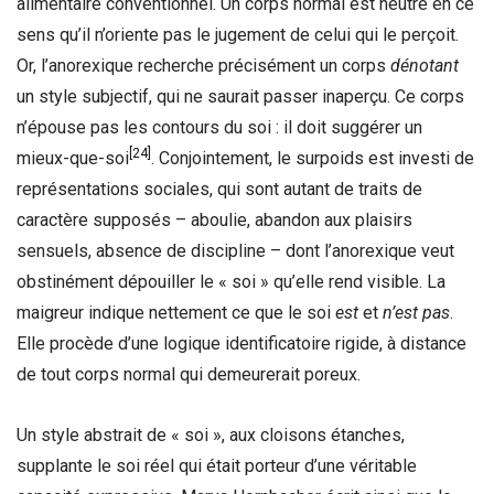
alimentaire conventionnel. Un corps normal est neutre en ce
sens qu’il n’oriente pas le jugement de celui qui le perçoit.
Or, l’anorexique recherche précisément un corps
dénotant
un style subjectif, qui ne saurait passer inaperçu. Ce corps
n’épouse pas les contours du soi : il doit suggérer un
[24]
mieux-que-soi
. Conjointement, le surpoids est investi de
représentations sociales, qui sont autant de traits de
caractère supposés – aboulie, abandon aux plaisirs
sensuels, absence de discipline – dont l’anorexique veut
obstinément dépouiller le « soi » qu’elle rend visible. La
maigreur indique nettement ce que le soi
est
et
n’est pas
.
Elle procède d’une logique identificatoire rigide, à distance
de tout corps normal qui demeurerait poreux.
Un style abstrait de « soi », aux cloisons étanches,
supplante le soi réel qui était porteur d’une véritable