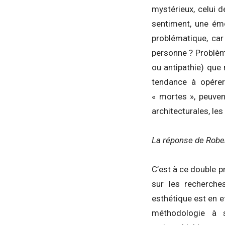
mystérieux, celui 
sentiment, une émo
problématique, car
personne ? Problème
ou antipathie) que
tendance à opérer
« mortes », peuve
architecturales, le
La réponse de Rober
C’est à ce double p
sur les recherche
esthétique est en 
méthodologie à s