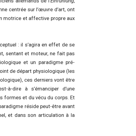
iciens allemands de l’
Einfühlung
,
nne centrée sur l’œuvre d’art, ont
on motrice et affective propre aux
eptuel : il s’agira en effet de se
, sentant et moteur, ne fait pas
siologique et un paradigme pré-
int de départ physiologique (les
ologique), ces derniers vont être
st-à-dire à s’émanciper d’une
es formes et du vécu du corps. Et
 paradigme réside peut-être avant
l, et dans son articulation à la