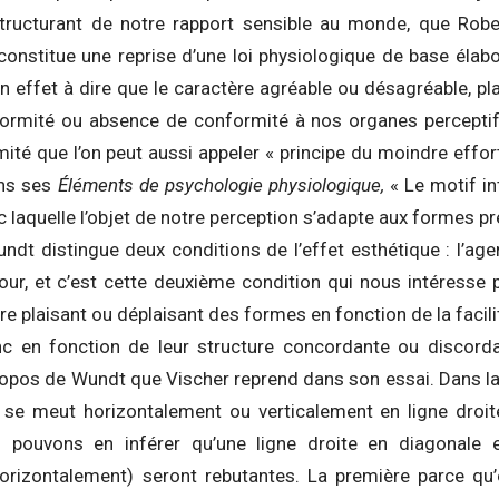
structurant de notre rapport sensible au monde, que Rob
constitue une reprise d’une loi physiologique de base élab
n effet à dire que le caractère agréable ou désagréable, pl
rmité ou absence de conformité à nos organes perceptifs,
mité que l’on peut aussi appeler « principe du moindre effo
ans ses
Éléments de psychologie physiologique,
« Le motif in
ec laquelle l’objet de notre perception s’adapte aux formes pr
undt distingue deux conditions de l’effet esthétique : l’a
our, et c’est cette deuxième condition qui nous intéress
re plaisant ou déplaisant des formes en fonction de la facilit
donc en fonction de leur structure concordante ou discordan
opos de Wundt que Vischer reprend dans son essai. Dans la m
 se meut horizontalement ou verticalement en ligne droit
s pouvons en inférer qu’une ligne droite en diagonale e
horizontalement) seront rebutantes. La première parce q