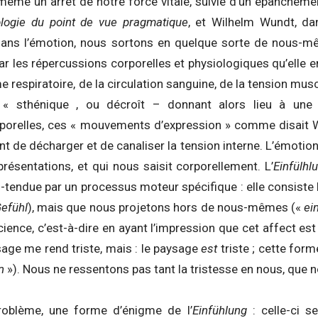
 même un arrêt de notre force vitale, suivie d’un épanchement
logie du point de vue pragmatique
, et Wilhelm Wundt, d
Dans l’émotion, nous sortons en quelque sorte de nous-m
ar les répercussions corporelles et physiologiques qu’elle 
e respiratoire, de la circulation sanguine, de la tension mus
 « sthénique , ou décroît – donnant alors lieu à une
rporelles, ces « mouvements d’expression » comme disait
nt de décharger et de canaliser la tension interne. L’émotio
résentations, et qui nous saisit corporellement. L’
Einfülh
tendue par un processus moteur spécifique : elle consiste b
efühl
), mais que nous projetons hors de nous-mêmes («
ei
ience, c’est-à-dire en ayant l’impression que cet affect est
sage me rend triste, mais : le paysage
est
triste ; cette for
in
»). Nous ne ressentons pas tant la tristesse en nous, que n
roblème, une forme d’énigme de l’
Einfühlung
: celle-ci 