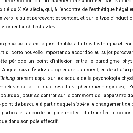
t cette motion ont précisément été abordées par les théor
tié du XIXe siècle, qui, à l’encontre de l’esthétique hégélie
n vers le sujet percevant et sentant, et sur le type d’inducti
tamment architecturales.
 exposé sera à cet égard double, à la fois historique et conc
rt si cette nouvelle importance accordée au sujet percevant
tte période un point d’inflexion entre le paradigme phy
Auquel cas il faudra comprendre comment, en dépit d’un po
fühlung
prenant appui sur les acquis de la psychologie physi
onclusions et à des résultats phénoménologiques, c’e
e pourquoi, pour se centrer sur le comment de l’apparaître d
 point de bascule à partir duquel s’opère le changement de
t particulier accordé au pôle moteur du transfert émotionne
 que dans son pôle affectif.