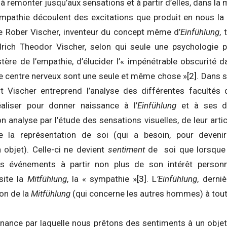
 remonter jusqu’aux sensations et à partir d’elles, dans l
mpathie découlent des excitations que produit en nous la
 Rober Vischer, inventeur du concept même d’
Einfühlung
,
edrich Theodor Vischer, selon qui seule une psychologie
ère de l’empathie, d’élucider l’« impénétrable obscurité d
 le centre nerveux sont une seule et même chose »
[2]
. Dans 
rt Vischer entreprend l’analyse des différentes facultés 
éaliser pour donner naissance à l’
Einfühlung
et à ses di
analyse par l’étude des sensations visuelles, de leur artic
 la représentation de soi (qui a besoin, pour devenir
 objet). Celle-ci ne devient
sentiment
de soi que lorsque l
s événements à partir non plus de son intérêt personn
ite la
Mitfühlung
, la « sympathie »
[3]
. L
’Einfühlung
, derni
ion de la
Mitfühlung
(qui concerne les autres hommes) à toute
nance par laquelle nous prêtons des sentiments à un objet