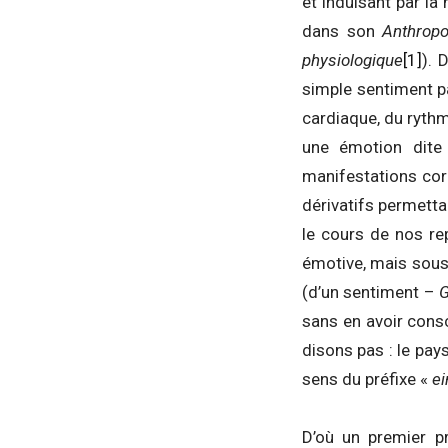
et induisant par là
dans son
Anthropo
physiologique
[1]
). 
simple sentiment p
cardiaque, du rythm
une émotion dite
manifestations co
dérivatifs permetta
le cours de nos rep
émotive, mais sous-
(d’un sentiment –
G
sans en avoir consc
disons pas : le pay
sens du préfixe «
e
D’où un premier p