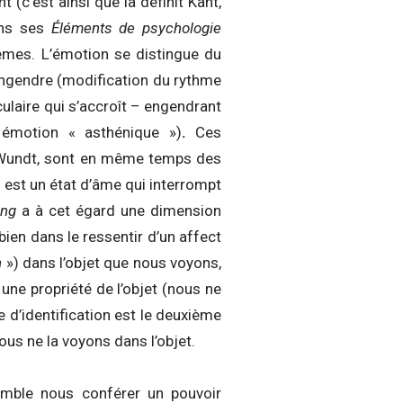
 (c’est ainsi que la définit Kant,
ans ses
Éléments de psychologie
êmes. L’émotion se distingue du
engendre (modification du rythme
culaire qui s’accroît – engendrant
 émotion « asthénique »)
.
Ces
 Wundt, sont en même temps des
n est un état d’âme qui interrompt
lung
a à cet égard une dimension
ien dans le ressentir d’un affect
n
») dans l’objet que nous voyons,
 une propriété de l’objet (nous ne
me d’identification est le deuxième
ous ne la voyons dans l’objet.
semble nous conférer un pouvoir