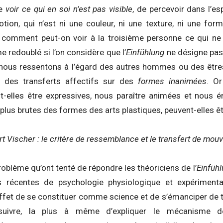
de
voir ce qui en soi n’est pas visible
, de percevoir dans l’es
tion, qui n’est ni une couleur, ni une texture, ni une for
 comment peut-on voir à la troisième personne ce qui ne 
 redoublé si l’on considère que l’
Einfühlung
ne désigne pas 
 nous ressentons à l’égard des autres hommes ou des êtres
 des transferts affectifs sur des
formes inanimées
. O
nt-elles être expressives, nous paraître animées et nou
s plus brutes des formes des arts plastiques, peuvent-elles ê
t Vischer : le critère de ressemblance et le transfert de mo
roblème qu’ont tenté de répondre les théoriciens de l’
Einfüh
s récentes de psychologie physiologique et expérimental
effet de se constituer comme science et de s’émanciper de
uivre, la plus à même d’expliquer le mécanisme de