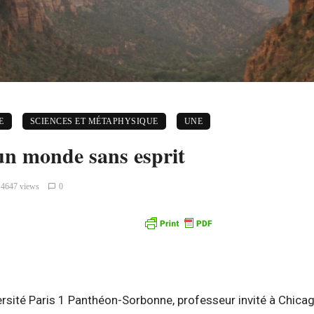
E
SCIENCES ET MÉTAPHYSIQUE
UNE
un monde sans esprit
4647 views
0
ersité Paris 1 Panthéon-Sorbonne, professeur invité à Chicag