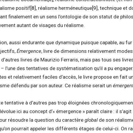
alisme positif
[8]
, réalisme herméneutique
[9]
, technique et 
ant finalement en un sens l’ontologie de son statut de philos
vement autant de visages du réalisme.
ion, aussi endurante que dynamique puisque capable, au fur
jectifs,
Émergence
, livre de dimensions relativement modest
’autres livres de Maurizio Ferraris, mais pas tous ses livre
– l’une des tentatives de systématisation qu’il a pu engager.
 et relativement faciles d’accès, le livre propose en fait u
isme défendu par son auteur. Ce réalisme serait un
émergen
te tentative à d’autres pas trop éloignées chronologiquement
dévolue ici au concept d’« émergence » paraît claire : il s’agi
pour résoudre la question du caractère
global
de son réalisme
qu’on pourrait appeler les différents étages de celui-ci. On 