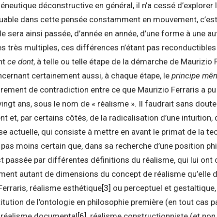
neutique déconstructive en général, il n’a cessé d’explorer 
quable dans cette pensée constamment en mouvement, c’est
le sera ainsi passée, d’année en année, d’une forme à une au
es très multiples, ces différences n’étant pas reconductible
nt
ce dont
, à telle ou telle étape de la démarche de Maurizio Fe
ncernant certainement aussi, à chaque étape, le
principe mêm
airement de contradiction entre ce que Maurizio Ferraris a pu
ingt ans, sous le nom de « réalisme ». Il faudrait sans doute 
et, par certains côtés, de la radicalisation d’une intuition,
se actuelle, qui consiste à mettre en avant le primat de la te
st pas moins certain que, dans sa recherche d’une position ph
st passée par différentes définitions du réalisme, qui lui on
ment autant de dimensions du concept de réalisme qu’elle d
erraris, réalisme esthétique
[3]
ou perceptuel et gestaltique
stitution de l’ontologie en philosophie première (en tout cas p
, réalisme documental
[6]
, réalisme constructionniste (et non