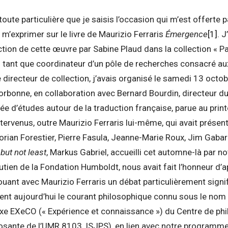
toute particulière que je saisis l’occasion qui m’est offerte 
 m’exprimer sur le livre de Maurizio Ferraris
Émergence
[1]
. J
duction de cette œuvre par Sabine Plaud dans la collection « P
En tant que coordinateur d’un pôle de recherches consacré a
e directeur de collection, j’avais organisé le samedi 13 octob
rbonne, en collaboration avec Bernard Bourdin, directeur d
née d’études autour de la traduction française, parue au pri
ntervenus, outre Maurizio Ferraris lui-même, qui avait prése
lorian Forestier, Pierre Fasula, Jeanne-Marie Roux, Jim Gaba
but not least
, Markus Gabriel, accueilli cet automne-là par n
utien de la Fondation Humboldt, nous avait fait l’honneur d’a
uant avec Maurizio Ferraris un débat particulièrement signi
sent aujourd’hui le courant philosophique connu sous le nom
’axe EXeCO (« Expérience et connaissance ») du Centre de p
sante de l’UMR 8103, ISJPS), en lien avec notre programm