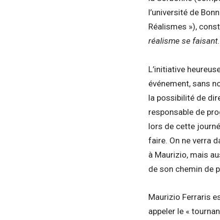
l’université de Bon
Réalismes »), cons
réalisme se faisant
.
L’initiative heureus
événement, sans non
la possibilité de 
responsable de prog
lors de cette journé
faire. On ne verra d
à Maurizio, mais aus
de son chemin de 
Maurizio Ferraris e
appeler le « tournant