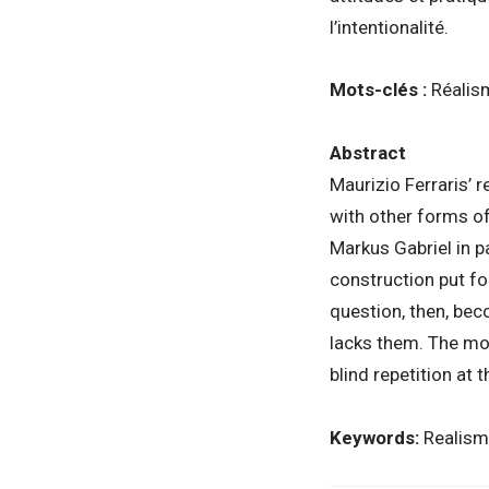
l’intentionalité.
Mots-clés :
Réalism
Abstract
Maurizio Ferraris’ 
with other forms o
Markus Gabriel in pa
construction put fo
question, then, bec
lacks them. The mos
blind repetition at 
Keywords:
Realism