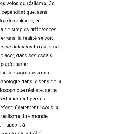
les voies du réalisme. Ce
 cependant que, sans
tre de réalisme, en
s à de simples différences
rraris, la réalité se voit
e de définition
du réalisme.
 placer, dans ses essais
plutôt parler
 qui l’a progressivement
chnologie dans le sens de la
ilosophique réaliste, cette
t certainement permis
éfend finalement : sous la
, réalisme du « monde
ar rapport à
 constructiviste)
[7]
,