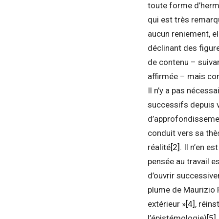
toute forme d’hermé
qui est très remar
aucun reniement, el
déclinant des figur
de contenu – suiva
affirmée – mais co
Il n’y a pas nécess
successifs depuis v
d’approfondissement 
conduit vers sa thè
réalité
[2]
. Il n’en e
pensée au travail e
d’ouvrir successive
plume de Maurizio F
extérieur »
[4]
, réin
l’épistémologie)
[5]