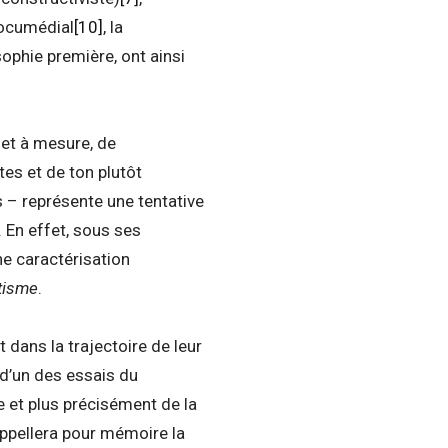
documédial
[10]
, la
ophie première, ont ainsi
 et à mesure, de
es et de ton plutôt
s – représente une tentative
 En effet, sous ses
ne caractérisation
tisme
.
 dans la trajectoire de leur
t d’un des essais du
 et plus précisément de la
rappellera pour mémoire la