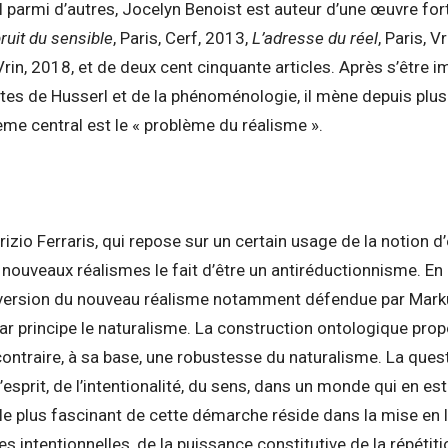
 parmi d’autres, Jocelyn Benoist est auteur d’une œuvre fort
ruit du sensible
, Paris, Cerf, 2013,
L
’
adresse du réel
, Paris, V
, Vrin, 2018, et de deux cent cinquante articles. Après s’êtr
stes de Husserl et de la phénoménologie, il mène depuis plus
hème central est le « problème du réalisme ».
izio Ferraris, qui repose sur un certain usage de la notion 
 nouveaux réalismes le fait d’être un antiréductionnisme. 
version du nouveau réalisme notamment défendue par Markus 
 par principe le naturalisme. La construction ontologique pro
contraire, à sa base, une robustesse du naturalisme. La quest
’esprit, de l’intentionalité, du sens, dans un monde qui en 
le plus fascinant de cette démarche réside dans la mise en l
es intentionnelles, de la puissance constitutive de la répéti