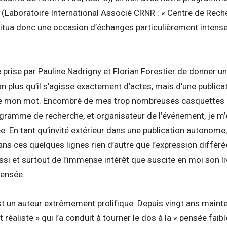
n (Laboratoire International Associé CRNR : « Centre de Rec
titua donc une occasion d’échanges particulièrement inten
e prise par Pauline Nadrigny et Florian Forestier de donner un
 plus qu’il s’agisse exactement d’actes, mais d’une publicat
dire mon mot. Encombré de mes trop nombreuses casquettes d
ramme de recherche, et organisateur de l’événement, je m’é
e. En tant qu’invité extérieur dans une publication autonome, i
ans ces quelques lignes rien d’autre que l’expression différé
si et surtout de l’immense intérêt que suscite en moi son liv
pensée.
st un auteur extrêmement prolifique. Depuis vingt ans mainte
 réaliste » qui l’a conduit à tourner le dos à la « pensée faibl