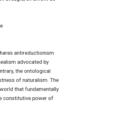
ce
 shares antireductionism
 Realism advocated by
ntrary, the ontological
ustness of naturalism. The
 world that fundamentally
he constitutive power of