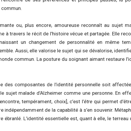
it commun.
aimante ou, plus encore, amoureuse reconnaît au sujet m
me à travers le récit de l’histoire vécue et partagée. Elle re
connaissant un changement de personnalité en même te
emble. Aussi, elle valorise le sujet qui se dévalorise, identifi
monde commun. La posture du soignant aimant restaure l’id
une des composantes de l’identité personnelle soit affecté
le sujet malade d’Alzheimer comme une personne. En effet
[rencontre, tempérament, choix], c’est l’
être
qui permet d’être
ire indépendamment de la capabilité à s’en souvenir. Métap
re ébranlé. L’identité essentielle est, quant à elle, le terreau 