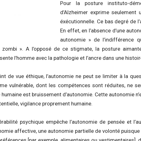
Pour la posture instituto-dém
d’Alzheimer exprime seulement 
éxécutionnelle. Ce bas degré de l
En effet, en l’absence d’une auto
autonomie » de l’indifférence qu
 zombi ». A l’opposé de ce stigmate, la posture aimant
résente l’homme avec la pathologie et l’ancre dans une hist
int de vue éthique, l’autonomie ne peut se limiter à la qu
me vulnérable, dont les compétences sont réduites, ne s
ie humaine est bruissement d’autonomie. Cette autonomie n’
tentielle, vigilance proprement humaine.
lnérabilité psychique empêche l’autonomie de pensée et l’au
omie affective, une autonomie partielle de volonté puisque
éférences [par exemple, alimentaires ou vestimentaires], d