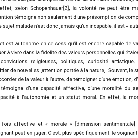
 effet, selon Schopenhauer
[2]
, la volonté ne peut être ma
ttention témoigne non seulement d’une présomption de com
e sujet malade n’est donc jamais qu’un incapable, il est « au
jet est autonome en ce sens qu’il est encore capable de val
r à vivre dans la fidélité des valeurs personnelles qui étaient
convictions religieuses, politiques, curiosité artistique, 
tier de nouvelles [attention portée à la nature]. Souvent, le
corder de la valeur à l’autre, de témoigner d’une émotion, 
il témoigne d’une capacité affective, d’une moralité du 
pacité à l’autonomie et un statut moral. En effet, la mor
 fois affective et « morale » [dimension sentimentale] 
ignant peut en juger. C’est, plus spécifiquement, le soignant