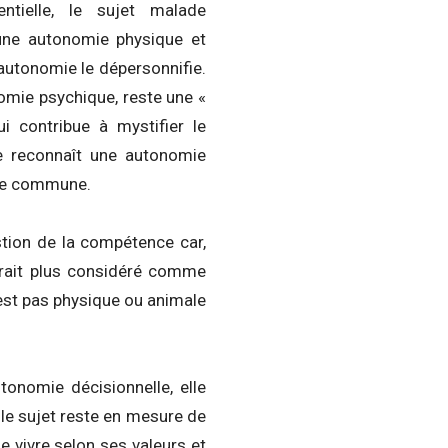
entielle, le sujet malade
une autonomie physique et
’autonomie le dépersonnifie.
nomie psychique, reste une «
i contribue à mystifier le
e reconnaît une autonomie
oire commune.
estion de la compétence car,
erait plus considéré comme
est pas physique ou animale
tonomie décisionnelle, elle
 le sujet reste en mesure de
e vivre selon ses valeurs et