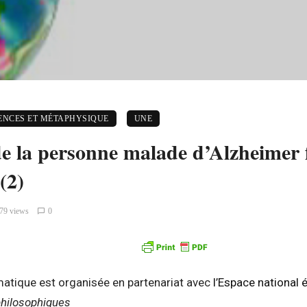
ENCES ET MÉTAPHYSIQUE
UNE
de la personne malade d’Alzheimer f
(2)
79 views
0
atique est organisée en partenariat avec
l’Espace national 
philosophiques