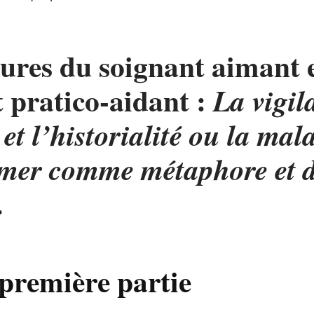
ures du soignant aimant 
 pratico-aidant :
La vigil
 et l’historialité ou la mal
imer comme métaphore et d
.
première partie