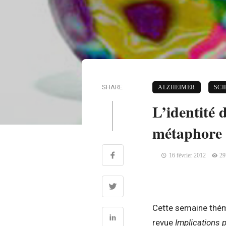
SHARE
ALZHEIMER
SCI
L’identité 
métaphore 
16 février 2012
29
Cette semaine thém
revue
Implications 