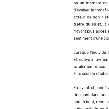
ou un membre de la
d’évaluer la transf
acteur de son hist
d’être du sujet, l
n’ayant plus accès à
sentiment d’une co
Lorsque l’individu 
affective à lui-mêm
totalement méconna
à lui seul de rétabli
En ayant cheminé à
l’incluant dans son 
bout à bout, reconst
sujet malade va à 