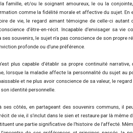
 famille, et/ou le soignant amoureux, le ou la conjointe
ormation comme la fidélité morale et affective du sujet. En e
oire de vie, le regard aimant témoigne de celle-ci autant q
a conscience d’être-en-récit. Incapable d’envisager sa vie 
 ses souvenirs, le sujet n’a pas conscience de son propre récit
nviction profonde ou d’une préférence.
n’est plus capable d’établir sa propre continuité narrative,
e, lorsque la maladie affecte la personnalité du sujet au po
issable et ne plus avoir conscience de sa valeur, le regar
r son identité personnelle.
 ses côtés, en partageant des souvenirs communs, il peut
récit de vie, il s’inclut dans le sien et restaure par là mêm
ituent une partie significative de l’histoire de l’affecté. M
l’encontre de ses préférences et principes passés, la p