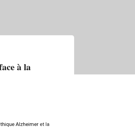
ace à la
éthique Alzheimer
et la