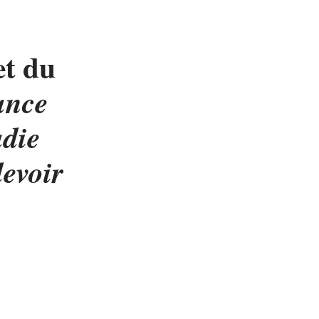
et du
ance
adie
evoir