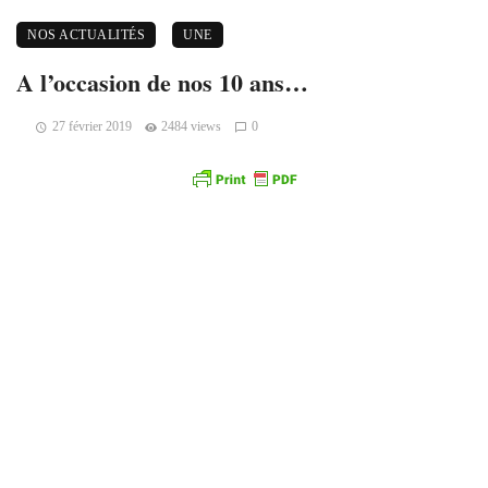
NOS ACTUALITÉS
UNE
A l’occasion de nos 10 ans…
27 février 2019
2484 views
0
Aujourd’hui est une date un peu particulière.
Cela fait 10 ans que l’aventure d’Implications
philosophiques a commencé !
Chaque année nous avons l’habitude de faire un bilan,
partageant avec nos lecteurs les réalisations passés et
vous indiquer les grands chantiers que nous souhaitons
engager pour l’année à venir.