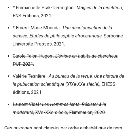
* Emmanuelle Prak-Derrington :
Magies de la répétition
,
ENS Éditions, 2021.
* Ernest-Marie Mbonda :
Une décolonisation de la
pensée. Etudes de philosophie afrocentrique
, Sorbonne
Université Presses, 2021.
Carole Talon-Hugon :
L’artiste en habits de chercheur
,
PUF, 2021.
Valérie Tesnière :
Au bureau de la revue. Une histoire de
la publication scientifique (XIXe-XXe siècle)
, EHESS
éditions, 2021
Laurent Vidal :
Les Hommes lents. Résister à la
modernité
, XVe-XXe siècle, Flammarion, 2020.
Ces ouvrages sont classés par ordre alphabétique de nom