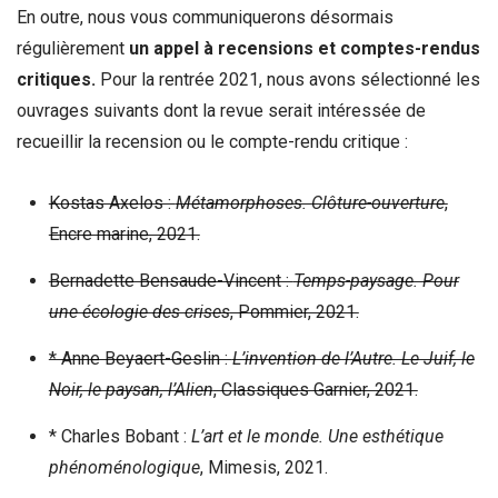
En outre, nous vous communiquerons désormais
régulièrement
un appel à recensions et comptes-rendus
critiques.
Pour la rentrée 2021, nous avons sélectionné les
ouvrages suivants dont la revue serait intéressée de
recueillir la recension ou le compte-rendu critique :
Kostas Axelos :
Métamorphoses. Clôture-ouverture
,
Encre marine, 2021.
Bernadette Bensaude-Vincent :
Temps-paysage. Pour
une écologie des crises
, Pommier, 2021.
* Anne Beyaert-Geslin :
L’invention de l’Autre. Le Juif, le
Noir, le paysan, l’Alien
, Classiques Garnier, 2021.
* Charles Bobant :
L’art et le monde. Une esthétique
phénoménologique
, Mimesis, 2021.