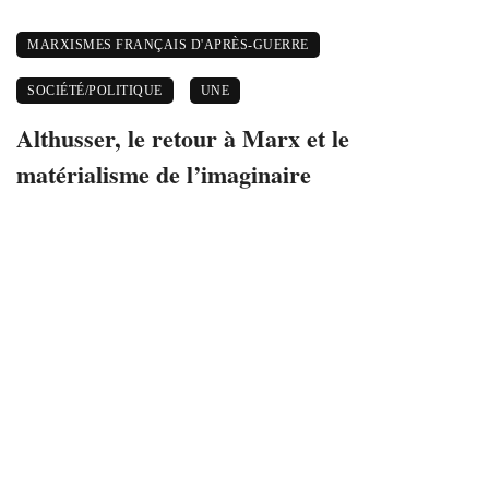
MARXISMES FRANÇAIS D'APRÈS-GUERRE
SOCIÉTÉ/POLITIQUE
UNE
Althusser, le retour à Marx et le
matérialisme de l’imaginaire
3 septembre 2021
8606 views
0
Althusser, le retour à Marx et le
matérialisme de l’imaginaire
Pascale Gillot. Maître de conférences en philosophie à
l’Université de Tours.