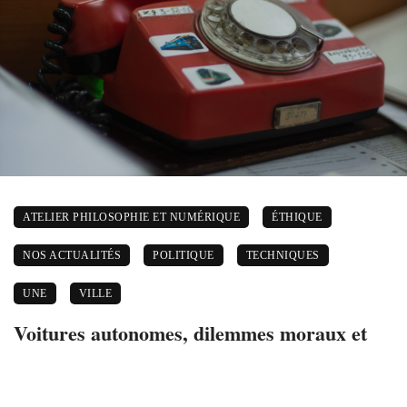
ATELIER PHILOSOPHIE ET NUMÉRIQUE
ÉTHIQUE
NOS ACTUALITÉS
POLITIQUE
TECHNIQUES
UNE
VILLE
Voitures autonomes, dilemmes moraux et
éclipse du politique.
28 février 2021
11204 views
0