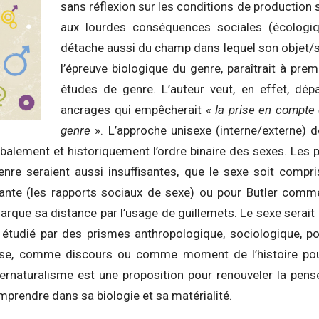
sans réflexion sur les conditions de production 
aux lourdes conséquences sociales (écologiqu
détache aussi du champ dans lequel son objet/
l’épreuve biologique du genre, paraîtrait à premi
études de genre. L’auteur veut, en effet, dé
ancrages qui empêcherait «
la prise en compte
genre
». L’approche unisexe (interne/externe) 
balement et historiquement l’ordre binaire des sexes. Les p
nre seraient aussi insuffisantes, que le sexe soit comp
isante (les rapports sociaux de sexe) ou pour Butler com
marque sa distance par l’usage de guillemets. Le sexe serai
 étudié par des prismes anthropologique, sociologique, po
se, comme discours ou comme moment de l’histoire pouv
ternaturalisme est une proposition pour renouveler la pens
omprendre dans sa biologie et sa matérialité.