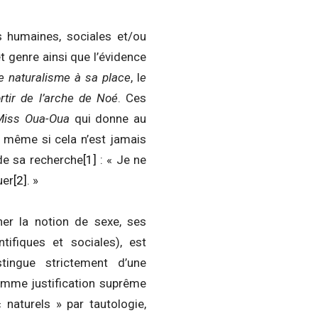
s humaines, sociales et/ou
et genre ainsi que l’évidence
le naturalisme à sa place
, l
e
rtir de l’arche de Noé
. Ces
 Miss Oua-Oua
qui donne au
, même si cela n’est jamais
 de sa recherche
[1]
: « Je ne
uer
[2]
. »
ner la notion de sexe, ses
tifiques et sociales), est
stingue strictement d’une
comme justification suprême
aturels » par tautologie,