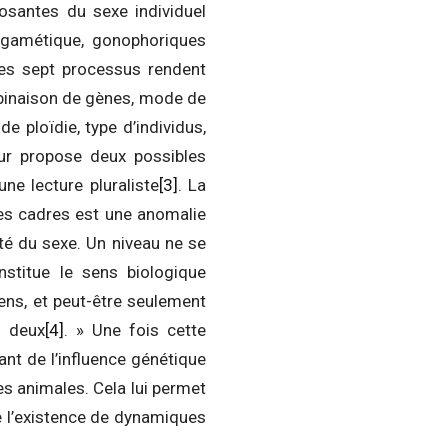
osantes du sexe individuel
, gamétique, gonophoriques
n les sept processus rendent
binaison de gènes, mode de
e ploïdie, type d’individus,
ur propose deux possibles
une lecture pluraliste
[3]
. La
ses cadres est une anomalie
été du sexe. Un niveau ne se
onstitue le sens biologique
sens, et peut-être seulement
t deux
[4]
. » Une fois cette
tant de l’influence génétique
s animales. Cela lui permet
ue l’existence de dynamiques