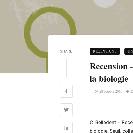
SHARE
RECENSIONS
UN
Recension –
la biologie
28 octobre 2016
3
C. Belledent – Rece
biologie, Seuil, co