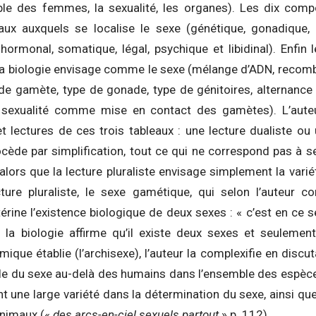
le des femmes, la sexualité, les organes). Les dix comp
eaux auxquels se localise le sexe (génétique, gonadique
 hormonal, somatique, légal, psychique et libidinal). Enfi
a biologie envisage comme le sexe (mélange d’ADN, recom
de gamète, type de gonade, type de génitoires, alternance d
, sexualité comme mise en contact des gamètes). L’aute
t lectures de ces trois tableaux : une lecture dualiste ou 
rocède par simplification, tout ce qui ne correspond pas à 
alors que la lecture pluraliste envisage simplement la vari
ture pluraliste, le sexe gamétique, qui selon l’auteur c
rine l’existence biologique de deux sexes : « c’est en ce 
 la biologie affirme qu’il existe deux sexes et seulemen
mique établie (l’archisexe), l’auteur la complexifie en discu
e du sexe au-delà des humains dans l’ensemble des espèce
nt une large variété dans la détermination du sexe, ainsi q
animaux («
des arcs-en-ciel sexuels partout
» p. 112).