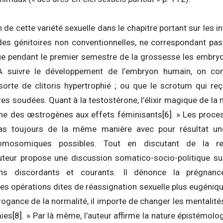
n de cette variété sexuelle dans le chapitre portant sur les 
des génitoires non conventionnelles, ne correspondant pa
que pendant le premier semestre de la grossesse les embr
À suivre le développement de l’embryon humain, on co
orte de clitoris hypertrophié ; ou que le scrotum qui reço
es soudées. Quant à la testostérone, l’élixir magique de la m
che des œstrogènes aux effets féminisants
[6]
. » Les proce
as toujours de la même manière avec pour résultat une 
omosomiques possibles. Tout en discutant de la re
’auteur propose une discussion somatico-socio-politique su
s discordants et courants. Il dénonce la prégnance
es opérations dites de réassignation sexuelle plus eugéniq
rrogance de la normalité, il importe de changer les mentalité
mies
[8]
. » Par là même, l’auteur affirme la nature épistémol