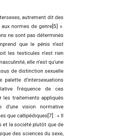
intersexes, autrement dit des
s aux normes de genre
[5]
».
yons ne sont pas déterminés
mprend que le pénis n’est
it les testicules n’est rien
asculinité, elle n’est qu’une
ssus de distinction sexuelle
palette d’intersexuations
lative fréquence de ces
r les traitements appliqués
 d’une vision normative
ues que callipédiques
[7]
: « Il
s et la société plutôt que de
ogique des sciences du sexe,