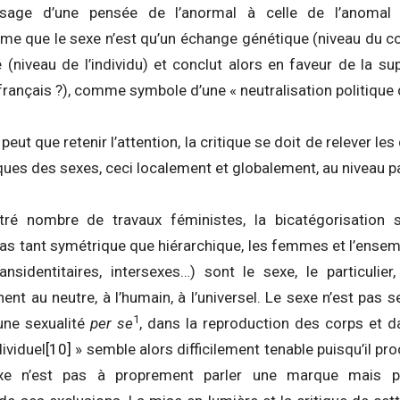
ssage d’une pensée de l’anormal à celle de l’anomal
me que le sexe n’est qu’un échange génétique (niveau du co
(niveau de l’individu) et conclut alors en faveur de la s
 (français ?), comme symbole d’une « neutralisation politique
 peut que retenir l’attention, la critique se doit de relever l
ques des sexes, ceci localement et globalement, au niveau p
é nombre de travaux féministes, la bicatégorisation sex
pas tant symétrique que hiérarchique, les femmes et l’ensem
ansidentitaires, intersexes…) sont le sexe, le particulie
nt au neutre, à l’humain, à l’universel. Le sexe n’est pas
1
 une sexualité
per se
, dans la reproduction des corps et d
dividuel
[10]
» semble alors difficilement tenable puisqu’il p
sexe n’est pas à proprement parler une marque mais pl