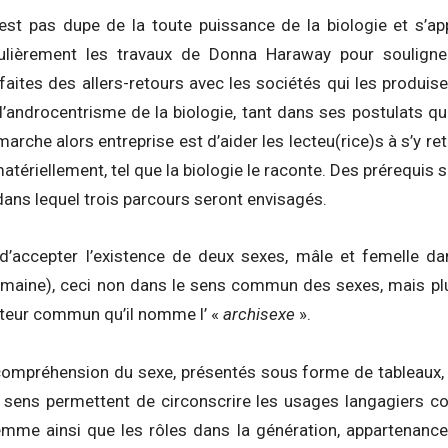
n’est pas dupe de la toute puissance de la biologie et s’a
culièrement les travaux de Donna Haraway pour souligner
faites des allers-retours avec les sociétés qui les produisen
 l’androcentrisme de la biologie, tant dans ses postulats q
arche alors entreprise est d’aider les lecteu(rice)s à s’y re
matériellement, tel que la biologie le raconte. Des prérequis
dans lequel trois parcours seront envisagés.
’accepter l’existence de deux sexes, mâle et femelle da
maine), ceci non dans le sens commun des sexes, mais plu
teur commun qu’il nomme l’ «
archisexe
».
compréhension du sexe, présentés sous forme de tableaux,
ix sens permettent de circonscrire les usages langagiers co
me ainsi que les rôles dans la génération, appartenance 