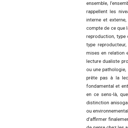
ensemble, l’ensemb
rappellent les niv
interne et externe,
compte de ce que l
reproduction, type 
type reproducteur
mises en relation e
lecture dualiste p
ou une pathologie, 
prête pas à la lec
fondamental et enté
en ce sens-là, que
distinction anisoga
ou environnemental
d’affirmer finaleme
de genre chez les 