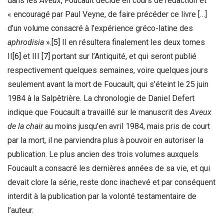
dans les
Aveux
, Foucault décide en cours de rédaction et
« encouragé par Paul Veyne, de faire précéder ce livre […]
d’un volume consacré à l’expérience gréco-latine des
aphrodisia
».
[5]
Il en résultera finalement les deux tomes
II
[6]
et III
[7]
portant sur l’Antiquité, et qui seront publié
respectivement quelques semaines, voire quelques jours
seulement avant la mort de Foucault, qui s’éteint le 25 juin
1984 à la Salpêtrière. La chronologie de Daniel Defert
indique que Foucault a travaillé sur le manuscrit des
Aveux
de la chair
au moins jusqu’en avril 1984, mais pris de court
par la mort, il ne parviendra plus à pouvoir en autoriser la
publication. Le plus ancien des trois volumes auxquels
Foucault a consacré les dernières années de sa vie, et qui
devait clore la série, reste donc inachevé et par conséquent
interdit à la publication par la volonté testamentaire de
l’auteur.