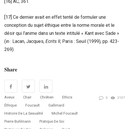
[16]
AC, 361.
[17]
Ce dernier avait en effet tenté de formuler une
conception du sujet éthique entre la norme morale et le
désir qui l’anime dans un texte intitulé « Kant avec Sade »
(in : Lacan, Jacques,
Ecrits II
, Paris : Seuil (1999), pp. 423-
269).
Share
Aveux
Chair
Chrétien
Ethics
0
2107
Éthique
Foucault
Gallimard
Histoire De La Sexualité
Michel Foucault
Pierre Buhlmann
Pratique De Soi