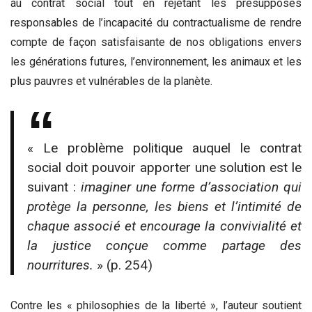
au contrat social tout en rejetant les présupposés
responsables de l’incapacité du contractualisme de rendre
compte de façon satisfaisante de nos obligations envers
les générations futures, l’environnement, les animaux et les
plus pauvres et vulnérables de la planète.
« Le problème politique auquel le contrat
social doit pouvoir apporter une solution est le
suivant :
imaginer une forme d
’
association qui
prot
è
ge la personne, les biens et l
’
intimit
é
de
chaque associ
é
et encourage la convivialit
é
et
la justice con
ç
ue comme partage des
nourritures.
» (p. 254)
Contre les « philosophies de la liberté », l’auteur soutient