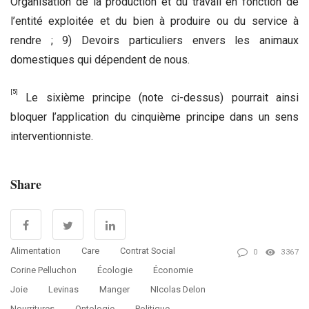
Organisation de la production et du travail en fonction de
l’entité exploitée et du bien à produire ou du service à
rendre ; 9) Devoirs particuliers envers les animaux
domestiques qui dépendent de nous.
[5]
Le sixième principe (note ci-dessus) pourrait ainsi
bloquer l’application du cinquième principe dans un sens
interventionniste.
Share
Alimentation
Care
Contrat Social
0
3367
Corine Pelluchon
Écologie
Économie
Joie
Levinas
Manger
NIcolas Delon
Nourritures
Ontologie
Politique