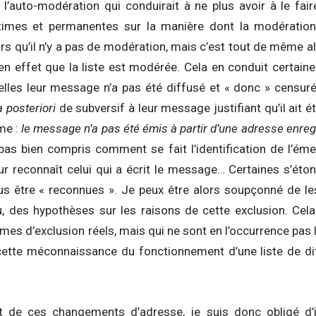
l’auto-modération qui conduirait à ne plus avoir à le fair
itimes et permanentes sur la manière dont la modération 
lors qu’il n’y a pas de modération, mais c’est tout de même al
en effet que la liste est modérée. Cela en conduit certaine
lles leur message n’a pas été diffusé et « donc » censuré.
a posteriori
de subversif à leur message justifiant qu’il ait 
me :
le message n’a pas été émis à partir d’une adresse enregi
s pas bien compris comment se fait l’identification de l’é
eur reconnaît celui qui a écrit le message… Certaines s’ét
us être « reconnues ». Je peux être alors soupçonné de l
, des hypothèses sur les raisons de cette exclusion. Cela 
es d’exclusion réels, mais qui ne sont en l’occurrence pas le 
ette méconnaissance du fonctionnement d’une liste de di
 de ces changements d’adresse, je suis donc obligé d’in