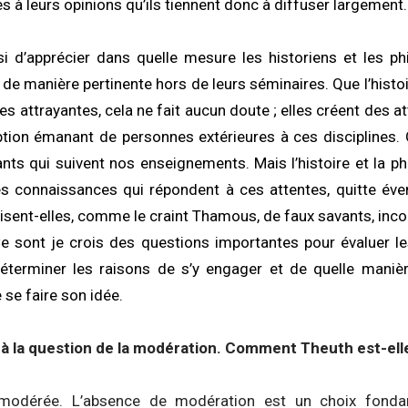
 à leurs opinions qu’ils tiennent donc à diffuser largement.
i d’apprécier dans quelle mesure les historiens et les p
 de manière pertinente hors de leurs séminaires. Que l’histo
nes attrayantes, cela ne fait aucun doute ; elles créent des a
tion émanant de personnes extérieures à ces disciplines. On
ants qui suivent nos enseignements. Mais l’histoire et la p
es connaissances qui répondent à ces attentes, quitte éve
isent-elles, comme le craint Thamous, de faux savants, inc
 sont je crois des questions importantes pour évaluer les
 déterminer les raisons de s’y engager et de quelle maniè
se faire son idée.
 à la question de la modération. Comment Theuth est-el
modérée. L’absence de modération est un choix fondam