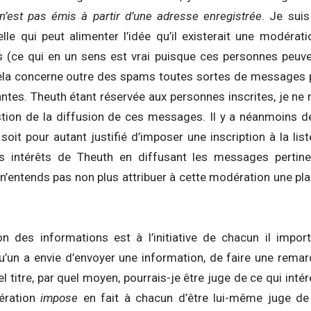
 n’est pas émis à partir d’une adresse enregistrée
. Je sui
lle qui peut alimenter l’idée qu’il existerait une modér
s (ce qui en un sens est vrai puisque ces personnes peuve
Cela concerne outre des spams toutes sortes de messages pa
ntes. Theuth étant réservée aux personnes inscrites, je n
stion de la diffusion de ces messages. Il y a néanmoins 
 soit pour autant justifié d’imposer une inscription à la li
s intérêts de Theuth en diffusant les messages pertin
je n’entends pas non plus attribuer à cette modération une 
n des informations est à l’initiative de chacun il impo
u’un a envie d’envoyer une information, de faire une remar
uel titre, par quel moyen, pourrais-je être juge de ce qui int
ération
impose
en fait à chacun d’être lui-même juge de l