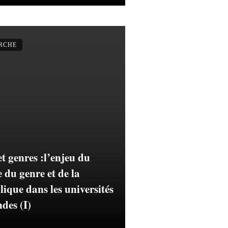
ERCHE
et genres :l’enjeu du
 du genre et de la
lique dans les universités
des (I)