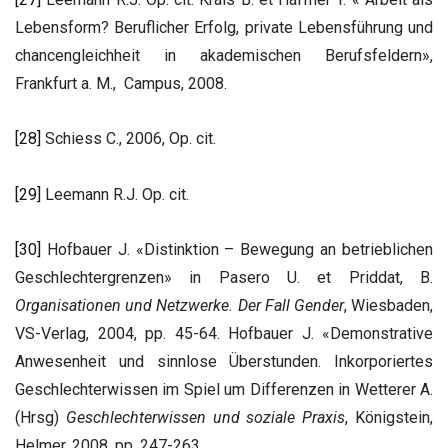
Lebensform? Beruflicher Erfolg, private Lebensführung und
chancengleichheit in akademischen Berufsfeldern»,
Frankfurt a. M., Campus, 2008.
[28]
Schiess C., 2006, Op. cit.
[29]
Leemann R.J. Op. cit.
[30]
Hofbauer J. «Distinktion – Bewegung an betrieblichen
Geschlechtergrenzen» in Pasero U. et Priddat, B.
Organisationen und Netzwerke. Der Fall Gender
, Wiesbaden,
VS-Verlag, 2004, pp. 45-64. Hofbauer J. «Demonstrative
Anwesenheit und sinnlose Überstunden. Inkorporiertes
Geschlechterwissen im Spiel um Differenzen in Wetterer A.
(Hrsg)
Geschlechterwissen und soziale Praxis
, Königstein,
Helmer, 2008, pp. 247-263.