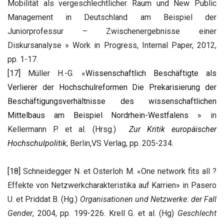
Mobilität als vergeschlechtlicher Raum und New Public
Management in Deutschland am Beispiel der
Juniorprofessur – Zwischenergebnisse einer
Diskursanalyse » Work in Progress, Internal Paper, 2012,
pp. 1-17.
[17]
Müller H.-G. «
Wissenschaftlich Beschäftigte als
Verlierer der Hochschulreformen Die Prekarisierung der
Beschäftigungsverhältnisse des wissenschaftlichen
Mittelbaus am Beispiel Nordrhein-Westfalens
» in
Kellermann P. et al. (Hrsg.)
Zur Kritik europäischer
Hochschulpolitik
, Berlin,VS Verlag, pp. 205-234.
[18]
Schneidegger N. et Osterloh M. «One network fits all ?
Effekte von Netzwerkcharakteristika auf Karrien» in Pasero
U. et Priddat B. (Hg.)
Organisationen und Netzwerke: der Fall
Gender
, 2004, pp. 199-226. Krell G. et al. (Hg)
Geschlecht