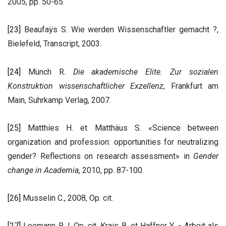
2005, pp. 50-65.
[23]
Beaufaÿs S. Wie werden Wissenschaftler gemacht ?,
Bielefeld, Transcript, 2003.
[24]
Münch R.
Die akademische Elite. Zur sozialen
Konstruktion wissenschaftlicher Exzellenz
, Frankfurt am
Main, Suhrkamp Verlag, 2007.
[25]
Matthies H. et Matthäus S. «Science between
organization and profession: opportunities for neutralizing
gender? Reflections on research assessment» in
Gender
change in Academia
, 2010, pp. 87-100.
[26]
Musselin C., 2008, Op. cit.
[27]
Leemann R.J. Op. cit. Krais B. et Haffner Y. « Arbeit als