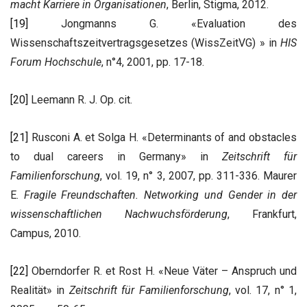
macht Karriere in Organisationen
, Berlin, Stigma, 2012.
[19]
Jongmanns G. «Evaluation des
Wissenschaftszeitvertragsgesetzes (WissZeitVG) » in
HIS
Forum Hochschule
, n°4, 2001, pp. 17-18.
[20]
Leemann R. J. Op. cit.
[21]
Rusconi A. et Solga H. «Determinants of and obstacles
to dual careers in Germany» in
Zeitschrift für
Familienforschung
, vol. 19, n° 3, 2007, pp. 311-336. Maurer
E.
Fragile Freundschaften. Networking und Gender in der
wissenschaftlichen Nachwuchsförderung
, Frankfurt,
Campus, 2010.
[22]
Oberndorfer R. et Rost H. «Neue Väter – Anspruch und
Realität» in
Zeitschrift für Familienforschung
, vol. 17, n° 1,