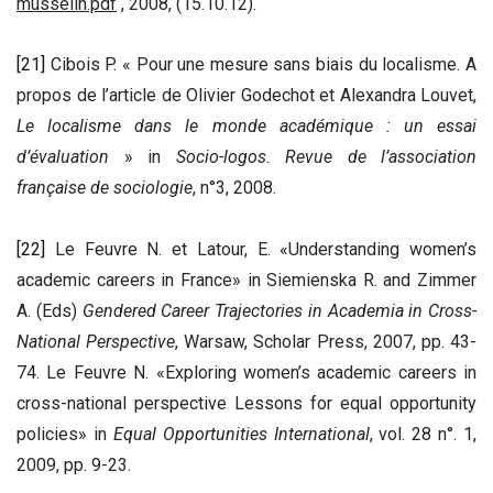
musselin.pdf
, 2008, (15.10.12).
[21]
Cibois P. « Pour une mesure sans biais du localisme. A
propos de l’article de Olivier Godechot et Alexandra Louvet,
Le localisme dans le monde académique : un essai
d’évaluation
» in
Socio-logos. Revue de l’association
française de sociologie
, n°3, 2008.
[22]
Le Feuvre N. et Latour, E. «Understanding women’s
academic careers in France» in Siemienska R. and Zimmer
A. (Eds)
Gendered Career Trajectories in Academia in Cross-
National Perspective
, Warsaw, Scholar Press, 2007, pp. 43-
74. Le Feuvre N. «Exploring women’s academic careers in
cross-national perspective Lessons for equal opportunity
policies» in
Equal Opportunities International
, vol. 28 n°. 1,
2009, pp. 9-23.