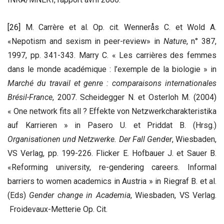
[26]
M. Carrère et al. Op. cit. Wennerås C. et Wold A.
«Nepotism and sexism in peer-review» in
Nature
, n° 387,
1997, pp. 341-343. Marry C. « Les carrières des femmes
dans le monde académique : l’exemple de la biologie » in
Marché du travail et genre : comparaisons internationales
Brésil-France
, 2007. Scheidegger N. et Osterloh M. (2004)
« One network fits all ? Effekte von Netzwerkcharakteristika
auf Karrieren » in Pasero U. et Priddat B. (Hrsg.)
Organisationen und Netzwerke. Der Fall Gender
, Wiesbaden,
VS Verlag, pp. 199-226. Flicker E. Hofbauer J. et Sauer B.
«Reforming university, re-gendering careers. Informal
barriers to women academics in Austria » in Riegraf B. et al.
(Eds)
Gender change in Academia
, Wiesbaden, VS Verlag.
Froidevaux-Metterie Op. Cit.