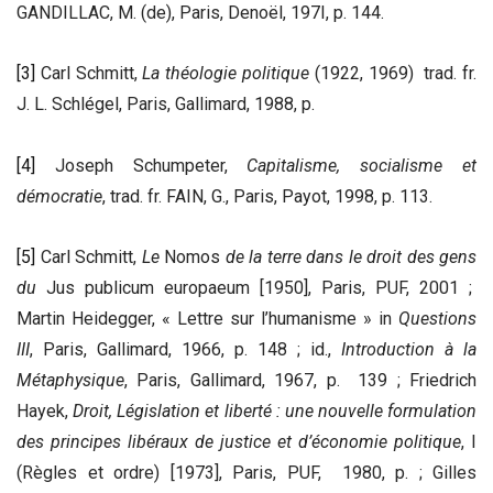
GANDILLAC, M. (de), Paris, Denoël, 197I, p. 144.
[3]
Carl Schmitt,
La théologie politique
(1922, 1969) trad. fr.
J. L. Schlégel, Paris, Gallimard, 1988, p.
[4]
Joseph Schumpeter,
Capitalisme, socialisme et
démocratie
, trad. fr. FAIN, G., Paris, Payot, 1998, p. 113.
[5]
Carl Schmitt,
Le
Nomos
de la terre dans le droit des gens
du
Jus publicum europaeum [1950], Paris, PUF, 2001 ;
Martin Heidegger, « Lettre sur l’humanisme » in
Questions
III
, Paris, Gallimard, 1966, p. 148 ; id.,
Introduction à la
Métaphysique
, Paris, Gallimard, 1967, p. 139 ; Friedrich
Hayek,
Droit, Législation et liberté
: une nouvelle formulation
des principes libéraux de justice et d’économie politique
, I
(Règles et ordre) [1973], Paris, PUF, 1980, p. ; Gilles