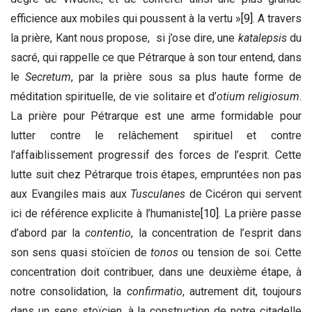
efficience aux mobiles qui poussent à la vertu »
[9]
. A travers
la prière, Kant nous propose, si j’ose dire, une
katalepsis
du
sacré, qui rappelle ce que Pétrarque à son tour entend, dans
le
Secretum
, par la prière sous sa plus haute forme de
méditation spirituelle, de vie solitaire et d’
otium religiosum
.
La prière pour Pétrarque est une arme formidable pour
lutter contre le relâchement spirituel et contre
l’affaiblissement progressif des forces de l’esprit. Cette
lutte suit chez Pétrarque trois étapes, empruntées non pas
aux Evangiles mais aux
Tusculanes
de Cicéron qui servent
ici de référence explicite à l’humaniste
[10]
. La prière passe
d’abord par la
contentio
, la concentration de l’esprit dans
son sens quasi stoïcien de
tonos
ou tension de soi. Cette
concentration doit contribuer, dans une deuxième étape, à
notre consolidation, la
confirmatio
, autrement dit, toujours
dans un sens stoïcien, à la construction de notre citadelle