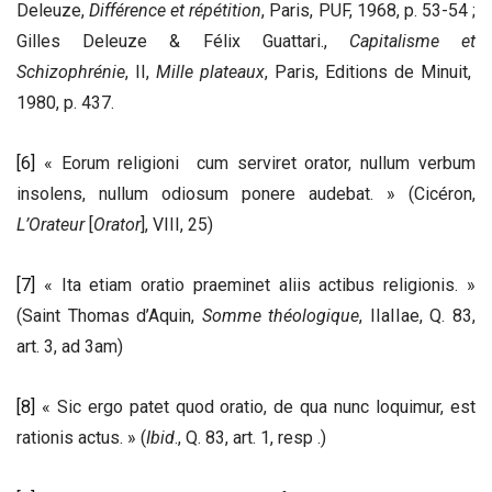
Deleuze,
Différence et répétition
, Paris, PUF, 1968, p. 53-54 ;
Gilles Deleuze & Félix Guattari.,
Capitalisme et
Schizophrénie
, II,
Mille plateaux
, Paris, Editions de Minuit,
1980, p. 437.
[6]
« Eorum religioni cum serviret orator, nullum verbum
insolens, nullum odiosum ponere audebat. » (Cicéron,
L’Orateur
[
Orator
], VIII, 25)
[7]
« Ita etiam oratio praeminet aliis actibus religionis. »
(Saint Thomas d’Aquin,
Somme théologique
, IIaIIae, Q. 83,
art. 3, ad 3am)
[8]
« Sic ergo patet quod oratio, de qua nunc loquimur, est
rationis actus. » (
Ibid
., Q. 83, art. 1, resp .)