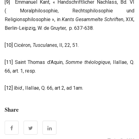
[9]
Emmanuel Kant, « Handschriftlicher Nachlass, Bd. VI
( Moralphilosophie, Rechtsphilosophie und
Religionsphilosophie », in
Kants Gesammelte Schriften
, XIX,
Berlin-Leipzig, W. de Gruyter, p. 637-638.
[10]
Cicéron,
Tusculanes
, II, 22, 51.
[11]
Saint Thomas d’Aquin,
Somme théologique
, IIaIIae, Q.
66, art. 1, resp.
[12]
Ibid
., IIaIIae, Q. 66, art 2, ad 1am.
Share