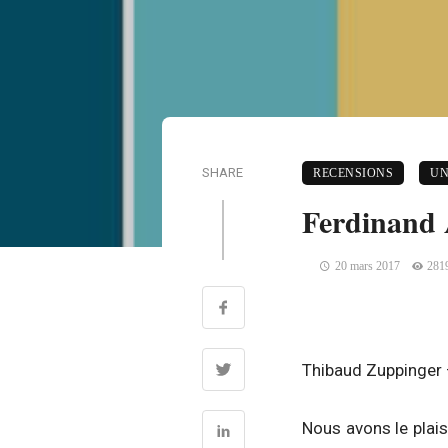
SHARE
RECENSIONS
UN
Ferdinand A
20 mars 2017
281
Thibaud Zuppinger 
Nous avons le plaisi