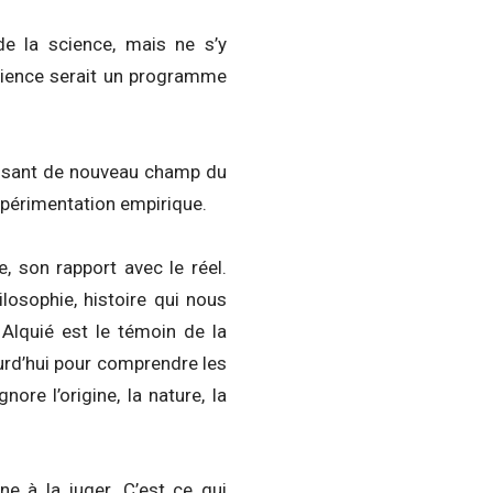
de la science, mais ne s’y
 science serait un programme
duisant de nouveau champ du
xpérimentation empirique.
, son rapport avec le réel.
losophie, histoire qui nous
 Alquié est le témoin de la
ourd’hui pour comprendre les
ore l’origine, la nature, la
ne à la juger. C’est ce qui