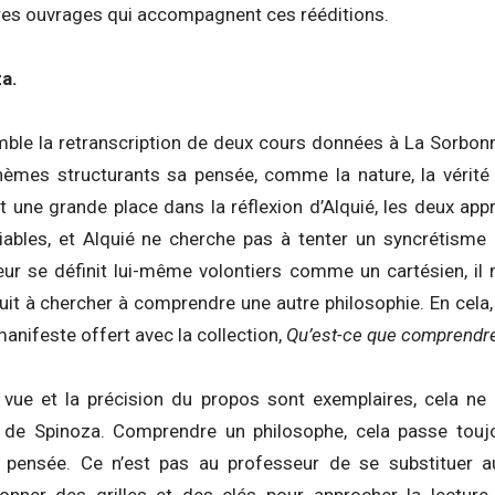
res ouvrages qui accompagnent ces rééditions.
a.
ble la retranscription de deux cours données à La Sorbon
thèmes structurants sa pensée, comme la nature, la vérité o
 une grande place dans la réflexion d’Alquié, les deux ap
liables, et Alquié ne cherche pas à tenter un syncrétisme 
teur se définit lui-même volontiers comme un cartésien, il
duit à chercher à comprendre une autre philosophie. En cela
manifeste offert avec la collection,
Qu’est-ce que comprendre
 vue et la précision du propos sont exemplaires, cela ne
s de Spinoza. Comprendre un philosophe, cela passe touj
e pensée. Ce n’est pas au professeur de se substituer a
onner des grilles et des clés pour approcher la lecture 