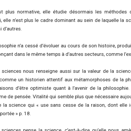
est plus normative, elle étudie désormais les méthodes 
i, elle n’est plus le cadre dominant au sein de laquelle la
 d’autres.
ilosophie n’a cessé d’évoluer au cours de son histoire, pro
nonçant dans le même temps à d’autres secteurs, comme l’e
 sciences nous renseigne aussi sur la valeur de la science
 comme un historien attentif aux métamorphoses de la phi
isons d’être optimiste quant à l’avenir de la philosophie.
orme de pensée. Vitalité qui semble plus que nécessaire auj
la science qui « use sans cesse de la raison, dont elle ign
portée » p. 18.
sciences pense la science, c’est-à-dire qu’elle nous amè