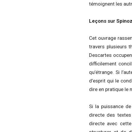
témoignent les aut
Leçons sur Spinoz
Cet ouvrage rassem
travers plusieurs 
Descartes occupent
difficilement conci
qu’étrange. Si l’au
d’esprit qui le con
dire en pratique le 
Si la puissance de
directe des texte
directe avec cett
structurer et de d