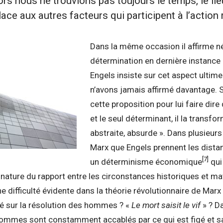
lors nous ne trouvions pas toujours le temps, le lie
lace aux autres facteurs qui participent à l’action
Dans la même occasion il affirme n
détermination en dernière instance
Engels insiste sur cet aspect ultime e
n’avons jamais affirmé davantage. S
cette proposition pour lui faire dir
et le seul déterminant, il la transfo
abstraite, absurde ». Dans plusieurs
Marx que Engels prennent les dista
[7]
un déterminisme économique
qui
La nature du rapport entre les circonstances historiques et mat
e difficulté évidente dans la théorie révolutionnaire de Marx 
té sur la résolution des hommes ? «
Le mort saisit le vif
» ? D
 hommes sont constamment accablés par ce qui est figé et san