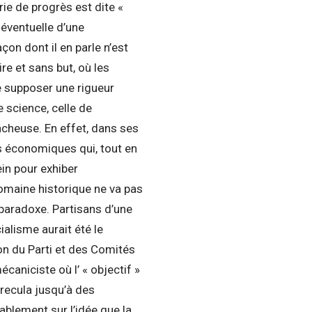
ie de progrès est dite «
 éventuelle d’une
on dont il en parle n’est
re et sans but, où les
le supposer une rigueur
 science, celle de
fâcheuse. En effet, dans ses
es économiques qui, tout en
ein pour exhiber
domaine historique ne va pas
paradoxe. Partisans d’une
ialisme aurait été le
on du Parti et des Comités
aniciste où l’ « objectif »
 recula jusqu’à des
ablement sur l’idée que la