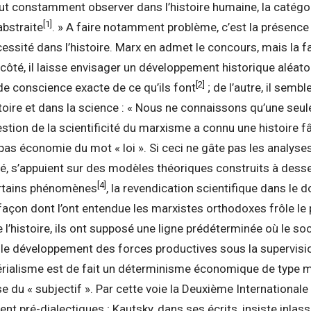
eut constamment observer dans l’histoire humaine, la catégor
[1]
abstraite
. » A faire notamment problème, c’est la présence
sité dans l’histoire. Marx en admet le concours, mais la faç
côté, il laisse envisager un développement historique aléatoi
[2]
e conscience exacte de ce qu’ils font
; de l’autre, il semb
toire et dans la science : « Nous ne connaissons qu’une seule
estion de la scientificité du marxisme a connu une histoire 
t pas économie du mot « loi ». Si ceci ne gâte pas les analys
ité, s’appuient sur des modèles théoriques construits à dess
[4]
 certains phénomènes
, la revendication scientifique dans le 
açon dont l’ont entendue les marxistes orthodoxes frôle le 
l’histoire, ils ont supposé une ligne prédéterminée où le soc
r le développement des forces productives sous la supervisi
rialisme est de fait un déterminisme économique de type méc
e du « subjectif ». Par cette voie la Deuxième Internationale
nt pré-dialectiques ; Kautsky, dans ses écrits, insiste inlass