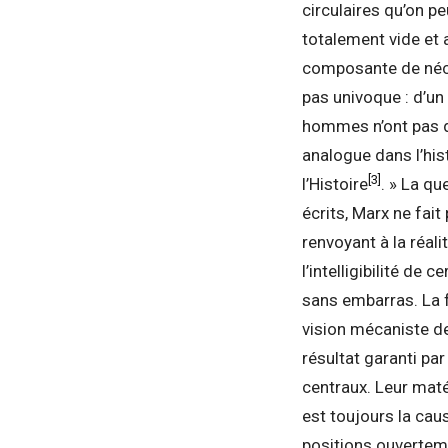
circulaires qu’on p
totalement vide et 
composante de néces
pas univoque : d’un 
hommes n’ont pas d
analogue dans l’his
[3]
l’Histoire
. » La qu
écrits, Marx ne fai
renvoyant à la réal
l’intelligibilité de
sans embarras. La f
vision mécaniste de 
résultat garanti pa
centraux. Leur maté
est toujours la caus
positions ouverteme