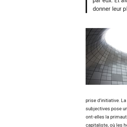
par eux. Et a
donner leur p
prise d’initiative. 
subjectives pose un
ont-elles la primau
capitaliste, où les