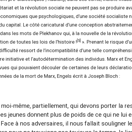
tariat et la révolution sociale ne peuvent pas se produire av
 économiques que psychologiques, d’une société socialiste ne 
 du capital. Le côté caricatural d’une conception abstraitemen
he dans les mots de Plekhanov qui, à la nouvelle de la révoluti
[5]
ion de toutes les lois de l’histoire !
». Prenant le risque d’
difficulté ressort de l’incompatibilité d’une telle compréhensi
bre initiative et l’autodétermination des individus. Marx et 
s qui pouvaient découler de certaines de leurs déclaration
nées de la mort de Marx, Engels écrit à Joseph Bloch :
 moi-même, partiellement, qui devons porter la res
 les jeunes donnent plus de poids de ce qui ne lui 
ace à nos adversaires, il nous fallait souligner le