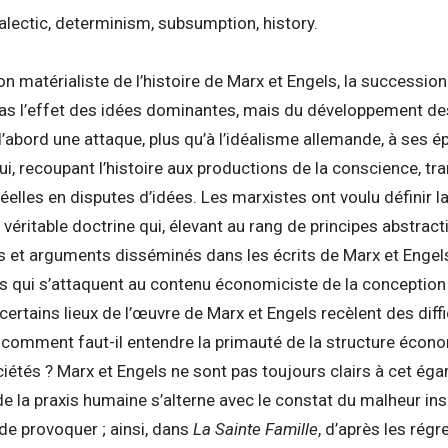
alectic, determinism, subsumption, history.
on matérialiste de l’histoire de Marx et Engels, la successi
as l’effet des idées dominantes, mais du développement d
d’abord une attaque, plus qu’à l’idéalisme allemande, à ses é
ui, recoupant l’histoire aux productions de la conscience, tr
réelles en disputes d’idées. Les marxistes ont voulu définir 
 véritable doctrine qui, élevant au rang de principes abstract
es et arguments disséminés dans les écrits de Marx et Engels
es qui s’attaquent au contenu économiciste de la conception m
certains lieux de l’œuvre de Marx et Engels recèlent des diffi
 comment faut-il entendre la primauté de la structure écono
tés ? Marx et Engels ne sont pas toujours clairs à cet égar
e la praxis humaine s’alterne avec le constat du malheur ins
e provoquer ; ainsi, dans
La Sainte Famille
, d’après les régr