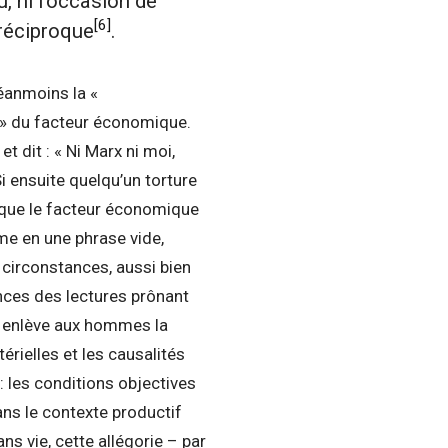
u, ni l’occasion de
[6]
 réciproque
.
éanmoins la «
 » du facteur économique.
t dit : « Ni Marx ni moi,
i ensuite quelqu’un torture
e que le facteur économique
rme en une phrase vide,
 circonstances, aussi bien
nces des lectures prônant
 enlève aux hommes la
érielles et les causalités
: les conditions objectives
ans le contexte productif
s vie, cette allégorie – par