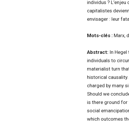
individus ? L’enjeu
capitalistes devienn
envisager : leur fat
Mots-clés :
Marx, d
Abstract:
In Hegel 
individuals to circ
materialist turn th
historical causalit
charged by many side
Should we conclude t
is there ground for
social emancipation
which outcomes the 