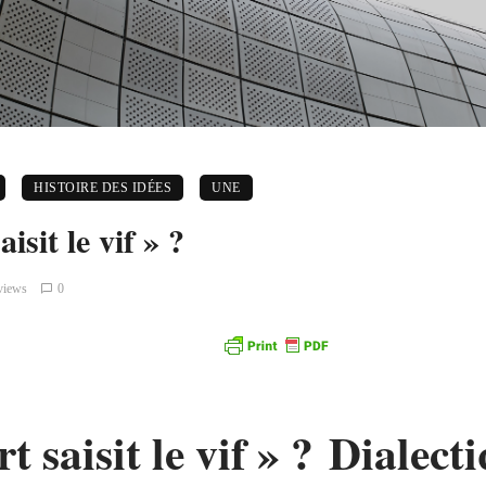
HISTOIRE DES IDÉES
UNE
isit le vif » ?
views
0
t saisit le vif » ?
Dialecti