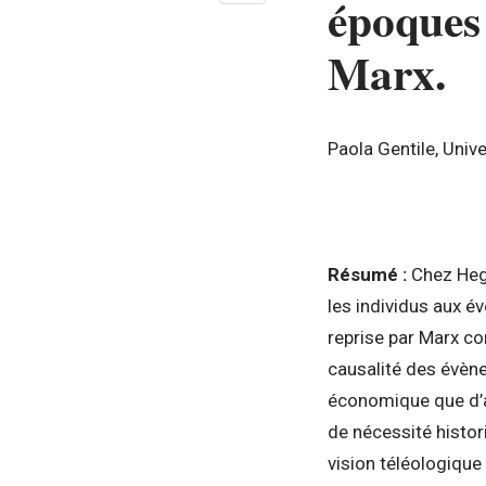
époques 
Marx.
Paola Gentile, Uni
Résumé :
Chez Hege
les individus aux é
reprise par Marx co
causalité des évèn
économique que d’au
de nécessité histor
vision téléologique 