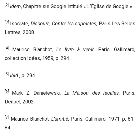
[2]
Idem
, Chapitre sur Google intitulé « L’Église de Google ».
[3]
Isocrate,
Discours, Contre les sophistes
, Paris Les Belles
Lettres, 2008.
[4]
Maurice Blanchot,
Le livre à venir
, Paris, Gallimard,
collection Idées, 1959, p. 294.
[5]
Ibid.
, p. 294.
[6]
Mark Z. Danielewski,
La Maison des feuilles
, Paris,
Denoël, 2002.
[7]
Maurice Blanchot,
L’amitié
, Paris, Gallimard, 1971, p. 81-
84.