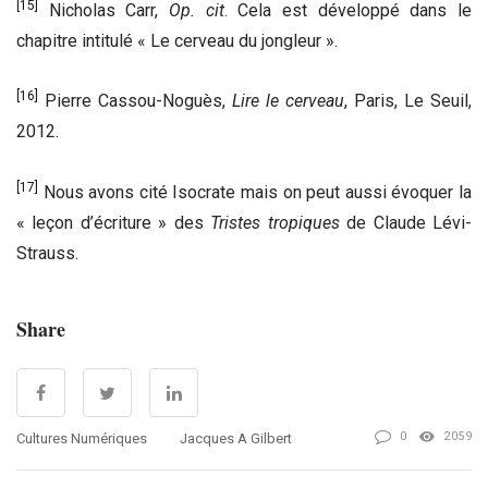
[15]
Nicholas Carr,
Op. cit
. Cela est développé dans le
chapitre intitulé « Le cerveau du jongleur ».
[16]
Pierre Cassou-Noguès,
Lire le cerveau
, Paris, Le Seuil,
2012.
[17]
Nous avons cité Isocrate mais on peut aussi évoquer la
« leçon d’écriture » des
Tristes tropiques
de Claude Lévi-
Strauss.
Share
0
2059
Cultures Numériques
Jacques A Gilbert