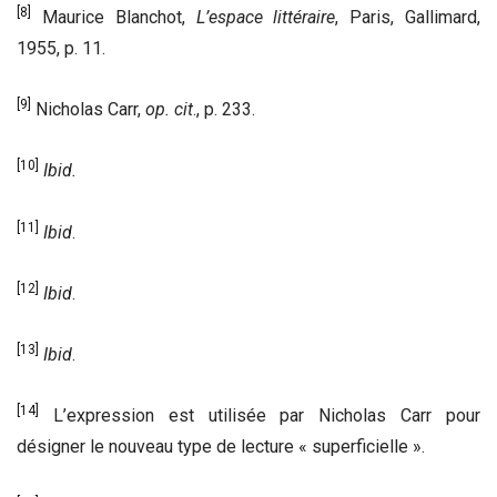
[8]
Maurice Blanchot,
L’espace littéraire
, Paris, Gallimard,
1955, p. 11.
[9]
Nicholas Carr,
op. cit
., p. 233.
[10]
Ibid.
[11]
Ibid
.
[12]
Ibid
.
[13]
Ibid
.
[14]
L’expression est utilisée par Nicholas Carr pour
désigner le nouveau type de lecture « superficielle ».